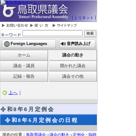
とりネット
Foreign Languages
音声読み上げ
ホーム
議会の動き
議会・議員
開かれた議会
記録・報告
議会その他
上へ
｜
令和8
年6月定例会
令和8年6月定例会の日程
現在の位置：
鳥取県議会
議会の動き
定例会・臨時