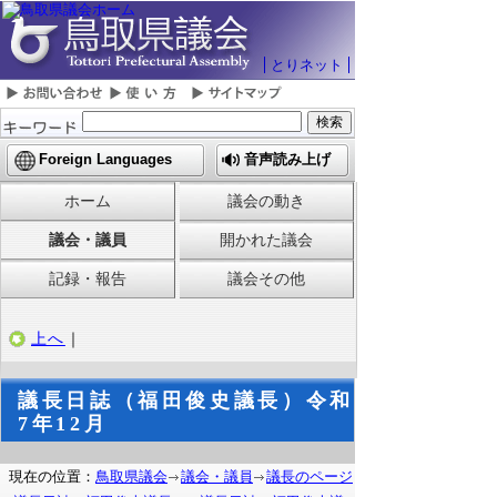
とりネット
Foreign Languages
音声読み上げ
ホーム
議会の動き
議会・議員
開かれた議会
記録・報告
議会その他
上へ
｜
議長日誌（福田俊史議長）令和
7年12月
現在の位置：
鳥取県議会
議会・議員
議長のページ