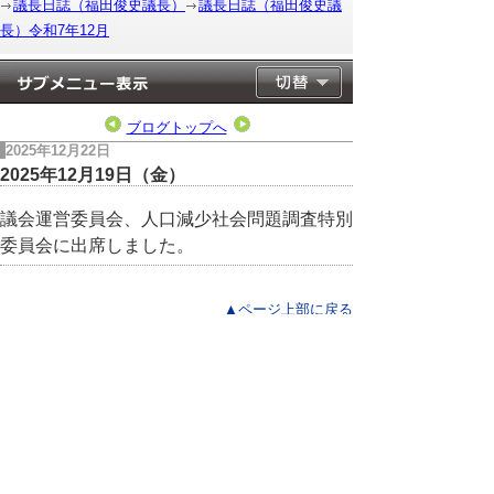
議長日誌（福田俊史議長）
議長日誌（福田俊史議
長）令和7年12月
ブログトップへ
2025年12月22日
2025年12月19日（金）
議会運営委員会、人口減少社会問題調査特別
委員会に出席しました。
▲ページ上部に戻る
と
個人情報保護
|
リンクについて
|
著作権に
り
ついて
|
アクセシビリティ
ネ
このサイトへのご意見・お問い合わせ
ッ
→
鳥取県議会の場所
ト