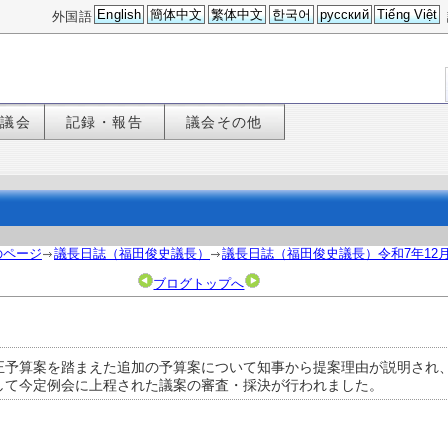
English
簡体中文
繁体中文
한국어
русский
Tiếng Việt
外国語
た議会
記録・報告
議会その他
のページ
議長日誌（福田俊史議長）
議長日誌（福田俊史議長）令和7年12
ブログトップへ
正予算案を踏まえた追加の予算案について知事から提案理由が説明され
して今定例会に上程された議案の審査・採決が行われました。