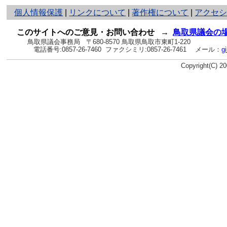
と
個人情報保護
|
リンクについて
|
著作権について
|
アクセ
り
ネ
このサイトへのご意見・お問い合わせ
→
鳥取県議会の
ッ
鳥取県議会事務局
〒680-8570 鳥取県鳥取市東町1-220
電話番号:
0857-26-7460
ファクシミリ:0857-26-7461
メール：
g
ト
へ
Copyright(C) 
の