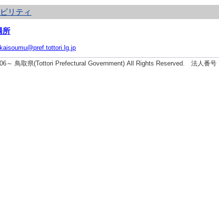
シビリティ
場所
ikaisoumu@pref.tottori.lg.jp
2006～ 鳥取県(Tottori Prefectural Government) All Rights Reserved. 法人番号