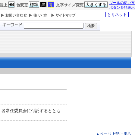
ツールの使い方
標準
黒
青
大きくする
読上
色変更
文字サイズ変更
ボタンを非表示
とりネット
月
、各常任委員会に付託するととも
▲ページ上部に戻る