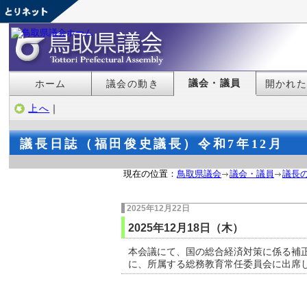
議会・議員
ホーム
議会の動き
開かれ
上へ
｜
議長日誌（福田俊史議長）令和7年12月
現在の位置：
鳥取県議会
議会・議員
議長
2025年12月22日
2025年12月18日（木）
本会議にて、国の総合経済対策に係る補
に、所属する総務教育常任委員会に出席