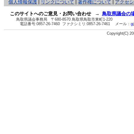
と
個人情報保護
|
リンクについて
|
著作権について
|
アクセ
り
ネ
このサイトへのご意見・お問い合わせ
→
鳥取県議会の
ッ
鳥取県議会事務局
〒680-8570 鳥取県鳥取市東町1-220
電話番号:
0857-26-7460
ファクシミリ:0857-26-7461
メール：
g
ト
へ
Copyright(C) 
の