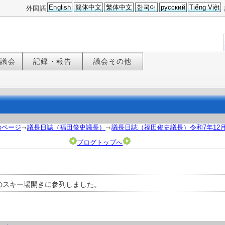
English
簡体中文
繁体中文
한국어
русский
Tiếng Việt
外国語
た議会
記録・報告
議会その他
のページ
議長日誌（福田俊史議長）
議長日誌（福田俊史議長）令和7年12
ブログトップへ
のスキー場開きに参列しました。