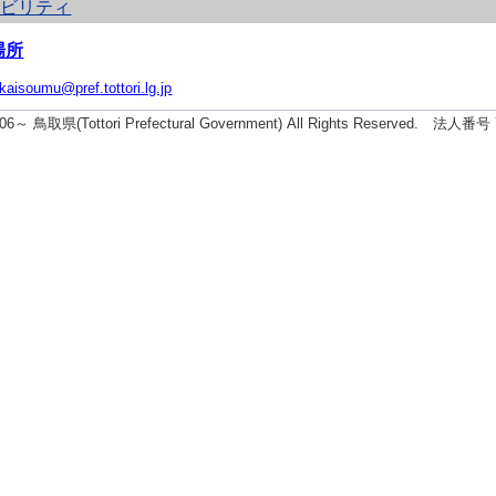
シビリティ
場所
ikaisoumu@pref.tottori.lg.jp
2006～ 鳥取県(Tottori Prefectural Government) All Rights Reserved. 法人番号