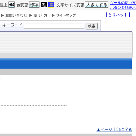
ツールの使い方
標準
黒
青
大きくする
読上
色変更
文字サイズ変更
ボタンを非表示
とりネット
月
▲ページ上部に戻る