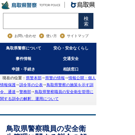
検
索
お問い合わせ
使い方
サイトマップ
鳥取県警察について
安心・安全なくらし
事件情報
交通安全
申請・手続き
相談窓口
現在の位置：
県警本部
県警の情報
情報公開・個人
情報保護
訓令等の公表
鳥取県警察の施策を示す訓
令、通達
警務部
鳥取県警察職員の安全衛生管理に
関する訓令の解釈、運用について
鳥取県警察職員の安全衛