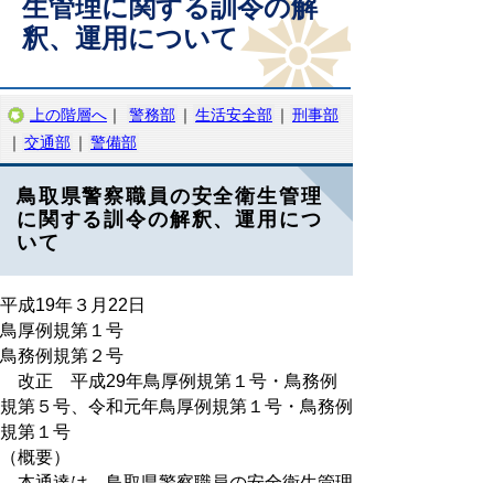
生管理に関する訓令の解
釈、運用について
上の階層へ
｜
警務部
｜
生活安全部
｜
刑事部
｜
交通部
｜
警備部
鳥取県警察職員の安全衛生管理
に関する訓令の解釈、運用につ
いて
平成19年３月22日
鳥厚例規第１号
鳥務例規第２号
改正 平成29年鳥厚例規第１号・鳥務例
規第５号、令和元年鳥厚例規第１号・鳥務例
規第１号
（概要）
本通達は、鳥取県警察職員の安全衛生管理