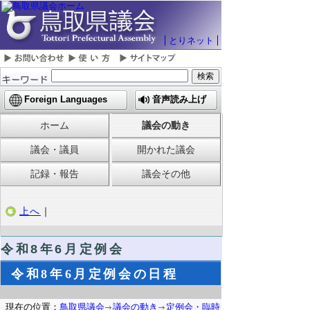
とりネット
Foreign Languages
音声読み上げ
ホーム
議会の動き
議会・議員
開かれた議会
記録・報告
議会その他
上へ
｜
令和8
年6月定例会
令和8年6月定例会の日程
現在の位置：
鳥取県議会
議会の動き
定例会・臨時