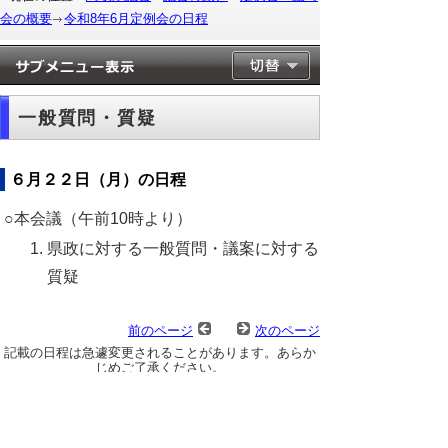
会の概要
令和8年6月定例会の日程
一般質問・質疑
６月２２日（月）の日程
○本会議（午前10時より）
県政に対する一般質問・議案に対する
質疑
前のページ
次のページ
記載の日程は急遽変更されることがあります。あらか
じめご了承ください。
▲ページ上部に戻る
と
個人情報保護
|
リンクについて
|
著作権に