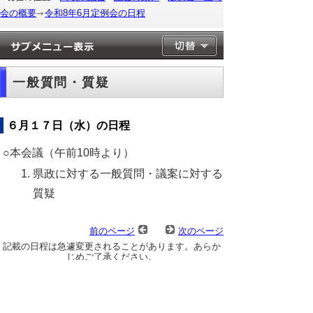
会の概要
令和8年6月定例会の日程
一般質問・質疑
６月１７日（水）の日程
○本会議（午前10時より）
県政に対する一般質問・議案に対する
質疑
前のページ
次のページ
記載の日程は急遽変更されることがあります。あらか
じめご了承ください。
▲ページ上部に戻る
と
個人情報保護
|
リンクについて
|
著作権に