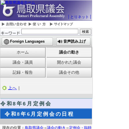
とりネット
Foreign Languages
音声読み上げ
ホーム
議会の動き
議会・議員
開かれた議会
記録・報告
議会その他
上へ
｜
令和8
年6月定例会
令和8年6月定例会の日程
現在の位置：
鳥取県議会
議会の動き
定例会・臨時