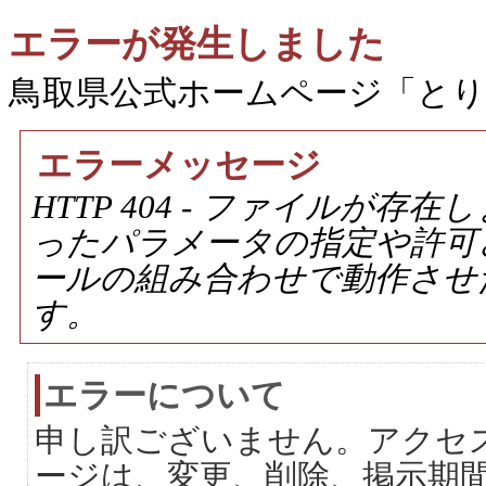
エラーが発生しました
鳥取県公式ホームページ「と
エラーメッセージ
HTTP 404 - ファイルが
ったパラメータの指定や許可
ールの組み合わせで動作させ
す。
エラーについて
申し訳ございません。アクセ
ージは、変更、削除、掲示期