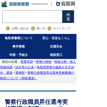
検
索
お問い合わせ
使い方
サイトマップ
鳥取県警察について
安心・安全なくらし
事件情報
交通安全
申請・手続き
相談窓口
現在の位置：
県警本部
県警の情報
情報公開・個人
情報保護
訓令等の公表
鳥取県警察の施策を示す訓
令、通達
警務部
警察行政職員昇任選考実施要綱の
制定について（例規通達）
警察行政職員昇任選考実