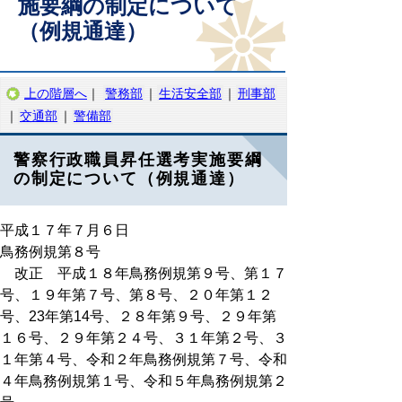
施要綱の制定について
（例規通達）
上の階層へ
｜
警務部
｜
生活安全部
｜
刑事部
｜
交通部
｜
警備部
警察行政職員昇任選考実施要綱
の制定について（例規通達）
平成１７年７月６日
鳥務例規第８号
改正 平成１８年鳥務例規第９号、第１７
号、１９年第７号、第８号、２０年第１２
号、23年第14号、２８年第９号、２９年第
１６号、２９年第２４号、３１年第２号、３
１年第４号、令和２年鳥務例規第７号、令和
４年鳥務例規第１号、令和５年鳥務例規第２