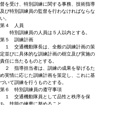
督を受け、特別訓練に関する事務、技術指導
及び特別訓練員の監督を行わなければならな
い。
第４ 人員
特別訓練員の人員は５人以内とする。
第５ 訓練計画
１ 交通機動隊長は、全般の訓練計画の策
定並びに具体的な訓練計画の樹立及び実施の
責任に当たるものとする。
２ 指導担当者は、訓練の成果を挙げるた
め実情に応じた訓練計画を策定し、これに基
づいて訓練を行うものとする。
第６ 特別訓練員の遵守事項
１ 交通機動隊員として品性と秩序を保
ち、技能の練磨に努めること。
２ 体力及び気力を充実し、士気の高揚に
努めること。
３ 相互に団結し、親和に努めること。
４ 特別訓練に使用する装備及び資器材に