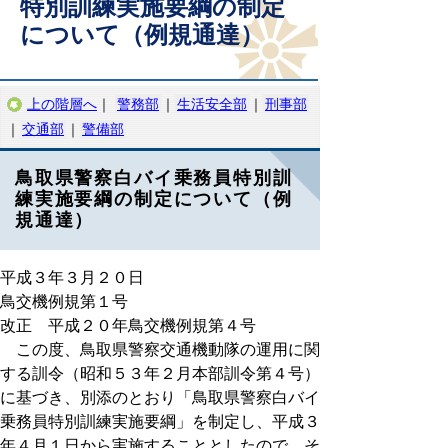
特別訓練実施要綱の制定
について（例規通達）
上の階層へ
｜
警務部
｜
生活安全部
｜
刑事部
｜
交通部
｜
警備部
鳥取県警察白バイ乗務員特別訓
練実施要綱の制定について（例
規通達）
平成３年３月２０日
鳥交機例規第１号
改正 平成２０年鳥交機例規第４号
この度、鳥取県警察交通機動隊の運用に関
する訓令（昭和５３年２月本部訓令第４号）
に基づき、別添のとおり「鳥取県警察白バイ
乗務員特別訓練実施要綱」を制定し、平成３
年４月１日から実施することとしたので、そ