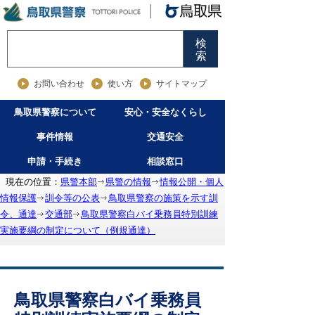
検
索
お問い合わせ
使い方
サイトマップ
鳥取県警察について
安心・安全なくらし
事件情報
交通安全
申請・手続き
相談窓口
現在の位置：
県警本部
県警の情報
情報公開・個人
情報保護
訓令等の公表
鳥取県警察の施策を示す訓
令、通達
交通部
鳥取県警察白バイ乗務員特別訓練
実施要綱の制定について（例規通達）
鳥取県警察白バイ乗務員