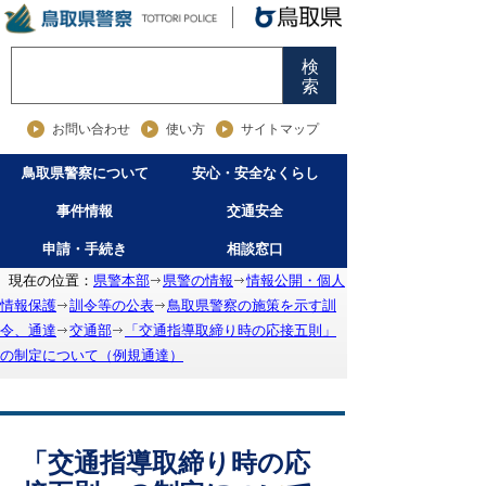
検
索
お問い合わせ
使い方
サイトマップ
鳥取県警察について
安心・安全なくらし
事件情報
交通安全
申請・手続き
相談窓口
現在の位置：
県警本部
県警の情報
情報公開・個人
情報保護
訓令等の公表
鳥取県警察の施策を示す訓
令、通達
交通部
「交通指導取締り時の応接五則」
の制定について（例規通達）
「交通指導取締り時の応