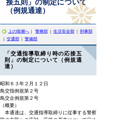
接五則」の制定について
（例規通達）
上の階層へ
｜
警務部
｜
生活安全部
｜
刑事部
｜
交通部
｜
警備部
「交通指導取締り時の応接五
則」の制定について（例規通
達）
昭和６３年２月１２日
鳥交指例規第２号
鳥交企例規第２号
（概要）
本通達は、交通指導取締りに従事する警察
官の市民との応対、応接の基本について定め
たものである。