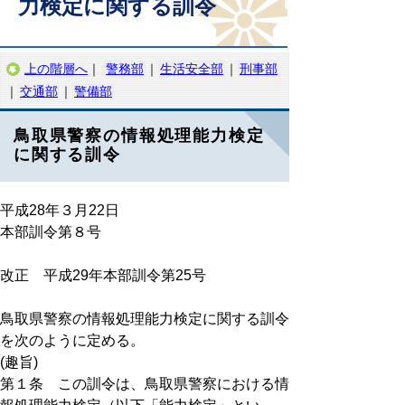
力検定に関する訓令
上の階層へ
｜
警務部
｜
生活安全部
｜
刑事部
｜
交通部
｜
警備部
鳥取県警察の情報処理能力検定
に関する訓令
平成28年３月22日
本部訓令第８号
改正 平成29年本部訓令第25号
鳥取県警察の情報処理能力検定に関する訓令
を次のように定める。
(趣旨)
第１条 この訓令は、鳥取県警察における情