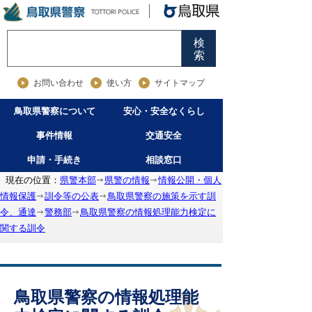
検
索
お問い合わせ
使い方
サイトマップ
鳥取県警察について
安心・安全なくらし
事件情報
交通安全
申請・手続き
相談窓口
現在の位置：
県警本部
県警の情報
情報公開・個人
情報保護
訓令等の公表
鳥取県警察の施策を示す訓
令、通達
警務部
鳥取県警察の情報処理能力検定に
関する訓令
鳥取県警察の情報処理能