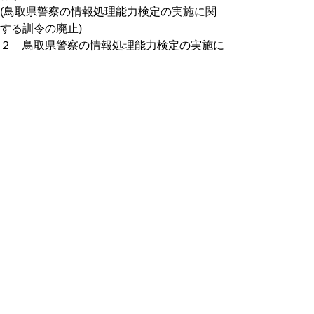
(鳥取県警察の情報処理能力検定の実施に関
する訓令の廃止)
２ 鳥取県警察の情報処理能力検定の実施に
関する訓令（平成５年鳥取県警察本部訓令第
20号。以下「旧訓令」という。）は、廃止
する。
(経過措置)
３ この訓令の施行の際現に旧訓令による能
力検定で初級又は中級の級位に合格した者
は、この訓令による能力検定で当該級位に合
格した者とみなす。
附則（平成29年12月25日本部訓令第
25号）
この訓令は、平成30年１月１日から施行す
る。
附則（令和４年12月15日本部訓令第
20号）
この訓令は、令和４年12月15日から施行す