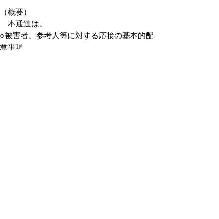
（概要）
本通達は、
○被害者、参考人等に対する応接の基本的配
意事項
○推進項目
○教養の実施と推進状況の確認及び報告
について定めたものである。
と
個人情報保護
リンクについて
り
ネ
著作権について
アクセシビリティ
ッ
ト
鳥取県警察本部
へ
の
〒680-8520
鳥取県鳥取市東町1丁目271番地
電話・ファクシミリ
0857-23-0110
（代表）