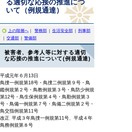
る適切な応接の推進につ
いて（例規通達）
上の階層へ
｜
警務部
｜
生活安全部
｜
刑事部
｜
交通部
｜
警備部
被害者、参考人等に対する適切
な応接の推進について(例規通達)
平成元年６月13日
鳥捜一例規第18号・鳥捜二例規第９号・鳥
鑑例規第２号・鳥教例規第３号・鳥防少例規
第12号・鳥生保例規第４号・鳥勤例規第３
号・鳥備一例規第７号・鳥備二例規第２号・
鳥交指例規第11号
改正 平成３年鳥捜一例規第11号、平成４年
鳥務例規第８号