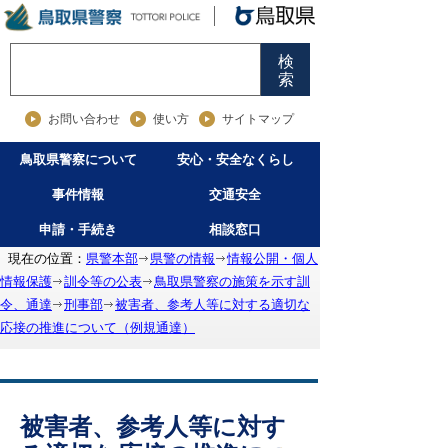
検
索
お問い合わせ
使い方
サイトマップ
鳥取県警察について
安心・安全なくらし
事件情報
交通安全
申請・手続き
相談窓口
現在の位置：
県警本部
県警の情報
情報公開・個人
情報保護
訓令等の公表
鳥取県警察の施策を示す訓
令、通達
刑事部
被害者、参考人等に対する適切な
応接の推進について（例規通達）
被害者、参考人等に対す