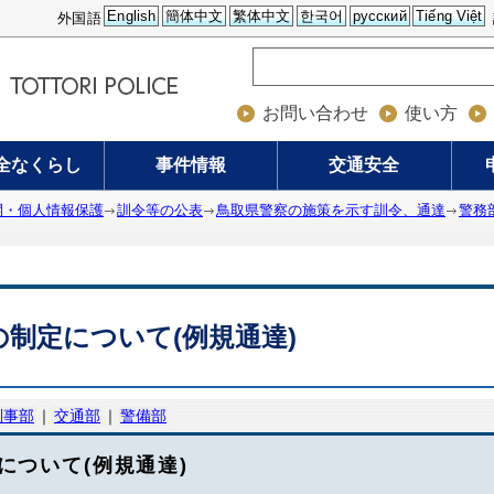
English
簡体中文
繁体中文
한국어
русский
Tiếng Việt
外国語
お問い合わせ
使い方
全なくらし
事件情報
交通安全
開・個人情報保護
訓令等の公表
鳥取県警察の施策を示す訓令、通達
警務
制定について(例規通達)
刑事部
｜
交通部
｜
警備部
について(例規通達)