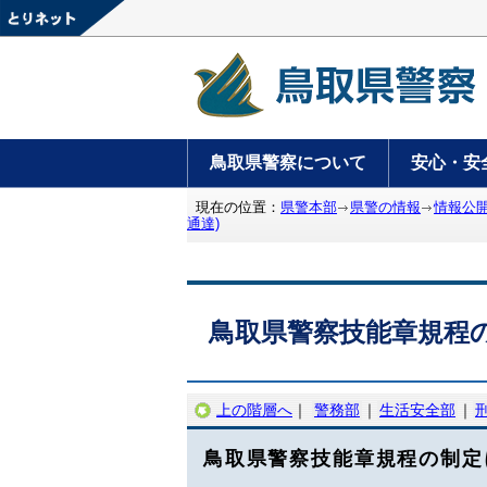
鳥取県警察について
安心・安
現在の位置：
県警本部
県警の情報
情報公
通達)
鳥取県警察技能章規程の
上の階層へ
｜
警務部
｜
生活安全部
｜
鳥取県警察技能章規程の制定