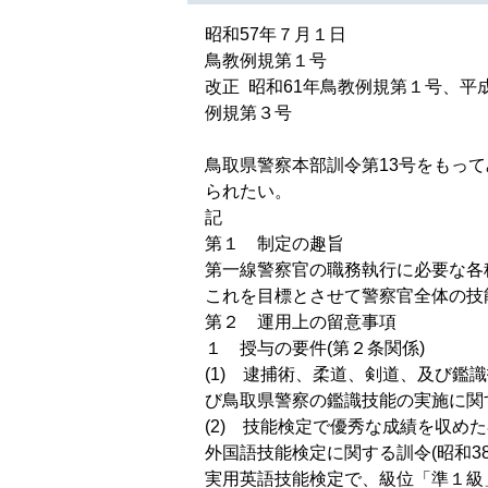
昭和57年７月１日
鳥教例規第１号
改正 昭和61年鳥教例規第１号、平
例規第３号
鳥取県警察本部訓令第13号をもっ
られたい。
記
第１ 制定の趣旨
第一線警察官の職務執行に必要な各
これを目標とさせて警察官全体の技
第２ 運用上の留意事項
１ 授与の要件(第２条関係)
(1) 逮捕術、柔道、剣道、及び鑑
び鳥取県警察の鑑識技能の実施に関す
(2) 技能検定で優秀な成績を収め
外国語技能検定に関する訓令(昭和3
実用英語技能検定で、級位「準１級