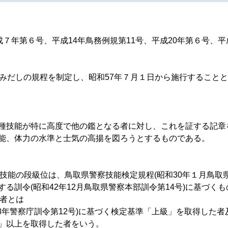
成７年第６号、平成14年鳥務例規第11号、平成20年第６号、
てみだしの規程を制定し、昭和57年７月１日から施行すること
種技能が特に高度で他の鑑となる者に対し、これを証する記章
能、体力の水準と士気の高揚を図ろうとするものである。
識技能の段級位は、鳥取県警察技能検定規程(昭和30年１月鳥取
る訓令(昭和42年12月鳥取県警察本部訓令第14号)に基づく
た者とは
8年警察庁訓令第12号)に基づく検定基準「上級」を取得した
」以上を取得した者をいう。