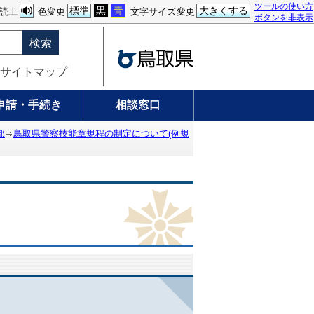
ツールの使い方
標準
黒
青
大きくする
読上
色変更
文字サイズ変更
ボタンを非表示
検索
サイトマップ
申請・手続き
相談窓口
部
鳥取県警察技能章規程の制定について(例規