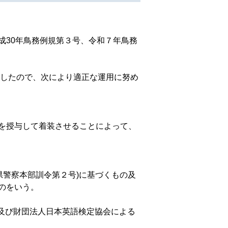
平成30年鳥務例規第３号、令和７年鳥務
としたので、次により適正な運用に努め
を授与して着装させることによって、
県警察本部訓令第２号)に基づくもの及
ものをいう。
者及び財団法人日本英語検定協会による