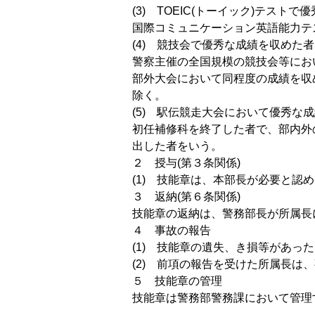
(3) TOEIC(トーイック)テスト
国際コミュニケーション英語能力テ
(4) 競技会で優秀な成績を収めた
警察主催の全国規模の競技会等にお
部外大会において同程度の成績を収
除く。
(5) 駅伝競走大会において優秀な
初任補修科を終了した者で、部内外
出した者をいう。
２ 授与(第３条関係)
(1) 技能章は、本部長が必要と認
３ 返納(第６条関係)
技能章の返納は、警務部長が所属長
４ 事故の報告
(1) 技能章の遺失、き損等があっ
(2) 前項の報告を受けた所属長は
５ 技能章の管理
技能章は警務部警務課において管理