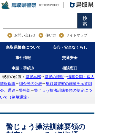
検
索
お問い合わせ
使い方
サイトマップ
鳥取県警察について
安心・安全なくらし
事件情報
交通安全
申請・手続き
相談窓口
現在の位置：
県警本部
県警の情報
情報公開・個人
情報保護
訓令等の公表
鳥取県警察の施策を示す訓
令、通達
警務部
警じょう操法訓練要領の制定につ
いて（例規通達）
警じょう操法訓練要領の