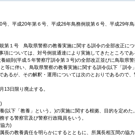
0号、平成20年第６号、平成26年鳥務例規第６号、平成29年鳥
例規第１号 鳥取県警察の教養実施に関する訓令の全部改正につい
事項については、対号例規通達により実施してきたところである
教養細則(平成５年警察庁訓令第３号)の全部改正並びに鳥取県警
と等に伴い、鳥取県警察の教養実施に関する訓令(以下「訓令」
であるが、その解釈・運用については次のとおりであるので、
月13日限り廃止する。
)
教養(以下「教養」という。)の実施に関する根拠、目的を定めた
勤務する警察官及び警察行政職員をいう。
協力)
、所属長の教養責任を明らかにするとともに、所属長相互間の協