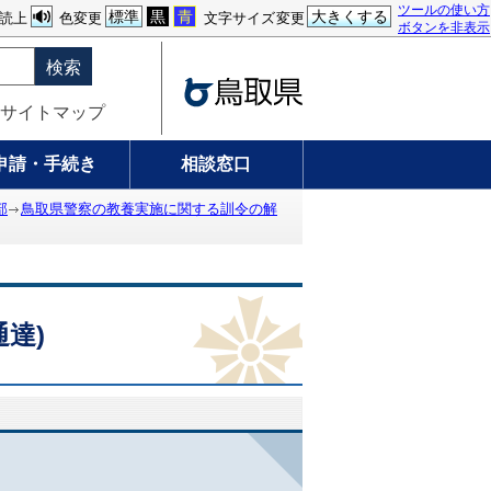
ツールの使い方
標準
黒
青
大きくする
読上
色変更
文字サイズ変更
ボタンを非表示
検索
サイトマップ
申請・手続き
相談窓口
部
鳥取県警察の教養実施に関する訓令の解
達)