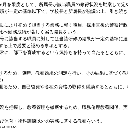
、1か月を限度として、所属長が該当職員の修得状況を勘案して定
校成績が一定の基準以下で、学校長と所属長が協議の上、引き続
事異動により初めて担当する業務に就く職員、採用直後の警察行
比べ勤務成績が著しく劣る職員をいう。
第２号に該当する職員に対しては当該研修の結果が一定の基準に
する上で必要と認める事項とする。
は、常に、部下を育成するという気持ちを持って当たるとともに
するため、随時、教養効果の測定を行い、その結果に基づく教
)
図るため、自己啓発や各種の資格の取得を奨励するとともに、
施状況を把握し、教養管理を徹底するため、職務倫理教養関係、
及び体育・術科訓練以外の実務に関する教養をいう。
留意事項)