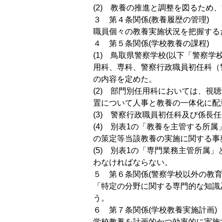
(2) 教養の推進と調整を図るため
３ 第４条関係(教養履歴の管理)
職員個々の教養実施状況を把握する
４ 第５条関係(学校教養の課程)
(1) 鳥取県警察学校(以下「警察
用科、専科、警察行政職員初任科（
の内容を定めた。
(2) 部門別任用科においては、
置について人事と教養の一体化に配
(3) 警察行政職員初任科及び係
(4) 別表1の「教養を主管する
の策定等当該教養の実施に関する事
(5) 別表1の「専門業務主管所
わなければならない。
５ 第６条関係(警察学校以外の教育
「特定の分野に関する専門的な知識
う。
６ 第７条関係(学校教養実施計画)
学校教養を計画的かつ効率的に実施