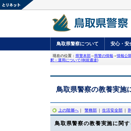
鳥取県警察について
安心・安
現在の位置：
県警本部
県警の情報
情報公
釈・運用について(例規通達)
鳥取県警察の教養実施
上の階層へ
｜
警務部
｜
生活安全部
｜
鳥取県警察の教養実施に関す