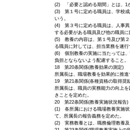
(2) 「必要と認める期間」とは
(3) 第１号に定める職員は、学
いう。
(4) 第３号に定める職員は、人
する必要がある職員及び他の職員に
(5) 教養の内容は、第１号及び
る職員に対しては、担当業務を遂行
(6) 個別教養の実施に当たって
負担とならないよう配慮すること。
18 第20条関係(教養効果の測定)
所属長は、職場教養を効果的に推進
19 第21条関係(各種資格の取得奨励
所属長は、職員の実務能力の向上を
きことを定めた。
20 第22条関係(教養実施状況報告)
(1) 各所属における職場教養実
て、所属長の報告義務を定めた。
(2) 実務教養とは、職務倫理教養
21 第23条関係(職場教養実施上の