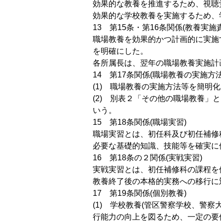
効果的な教養を推進するため、視聴
効果的な学校教養を実施するため、
13 第15条・第16条関係(教養実
職場教養を効果的かつ計画的に実施
を明確にした。
各所属長は、翌年の職場教養実施計
14 第17条関係(職場教養の実施方法
(1) 職場教養の実施方法等を簡明
(2) 別表２「その他の職場教養
いう。
15 第18条関係(職場実習)
職場実習とは、初任科及び初任補修
必要な基礎的知識、技能等を確実に
16 第18条の２関係(実戦実習)
実戦実習とは、初任補修科の課程を
教養終了後の本格的実務への移行に
17 第19条関係(個別教養)
(1) 学校教養(管区警察学校、警
行能力の向上を図るため、一定の要