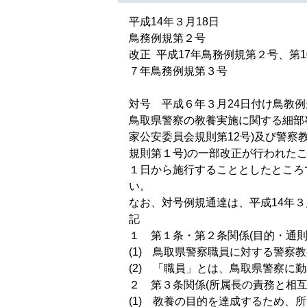
平成14年３月18日
鳥務例規第２号
改正 平成17年鳥務例規第２号、第1
７年鳥務例規第３号
対号 平成６年３月24日付け鳥教
鳥取県警察の教養実施に関する細部
家公安委員会規則第12号)及び警察
規則第１号)の一部改正が行われたこ
１日から施行することとしたところ
い。
なお、対号例規通達は、平成14年３
記
１ 第１条・第２条関係(目的・通則
(1) 鳥取県警察職員に対する警察
(2) 「職員」とは、鳥取県警察に
２ 第３条関係(所属長の責務と相互
(1) 教養の目的を達成するため