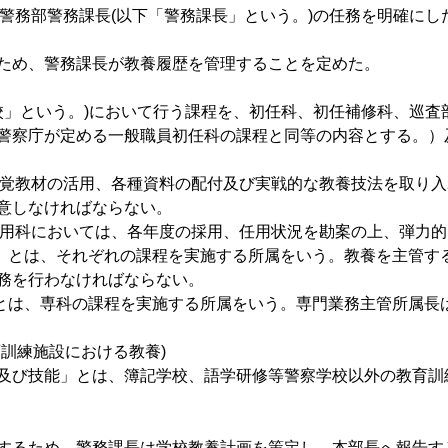
、警務部警務課長(以下「警務課長」という。)の任務を明確にし
ため、警務課長が教養履歴を管理することを定めた。
学校」という。)において行う課程を、初任科、初任補修科、巡
警察庁が定める一般職員初任科の課程と同等の内容とする。）
視聴覚教材の活用、各種資料の配付及び実戦的な教養技法を取り
意しなければならない。
長任用科においては、各年度の採用、任用状況を勘案の上、弾力
所属」とは、それぞれの課程を実施する所属をいう。教養を主管
務を行わなければならない。
属」とは、専科の課程を実施する所属をいう。専門業務主管所属
訓練施設における教養)
及び技能」とは、簿記学校、語学研修等警察学校以外の教育訓練
するため、警務課長は学校教養計画を策定し、本部長へ報告す