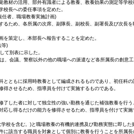
覚教材の活用、部外有識者による教養、教養効果の測定等学校
学校長への委任事項を定めた。
施責任者、職場教養実施計画)
するため、各所属の次席、副隊長、副校長、副署長及び次長を
画を策定し、本部長へ報告することを定めた。
等)
化して別表に示した。
」とは、会議、警察以外の他の職場への派遣など各所属長の創意
科とともに採用時教養として編成されるものであり、初任科の
修得させるため、指導員を付けて実施するものである。
修了した者に対して独立性の強い勤務を通じた補強教養を行う
対応し得るだけの能力を修得させるため、指導員を付けて実施
察大学校を含む。)と職場教養の有機的連携及び勤務実態に即し
件に該当する職員を対象として個別に教養を行うことを所属長