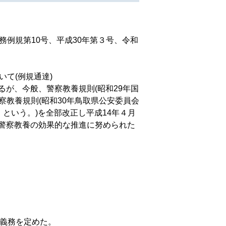
務例規第10号、平成30年第３号、令和
て(例規通達)
が、今般、警察教養規則(昭和29年国
察教養規則(昭和30年鳥取県公安委員会
という。)を全部改正し平成14年４月
警察教養の効果的な推進に努められた
。
力義務を定めた。