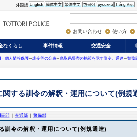
English
簡体中文
繁体中文
한국어
русский
Tiếng Việt
外国語
お問い合わせ
使い方
全なくらし
事件情報
交通安全
開・個人情報保護
訓令等の公表
鳥取県警察の施策を示す訓令、通達
警務
に関する訓令の解釈・運用について(例規通
刑事部
｜
交通部
｜
警備部
る訓令の解釈・運用について(例規通達)