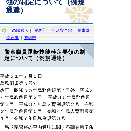
領の制定について（例規
通達）
上の階層へ
｜
警務部
｜
生活安全部
｜
刑事部
｜
交通部
｜
警備部
警察職員運転技能検定要領の制
定について（例規通達）
平成５１年７月１日
鳥務例規第５号外
改正 昭和５５年鳥務例規第７号外、平成２
４年鳥教例規第２号 、平成３０年鳥務例規
第３号、平成３１年鳥人育例規第２号、令和
２年鳥務例規第５号、令和４年鳥人育例規第
１号、令和７年鳥務例規第３号
鳥取県警察の車両管理に関する訓令第７条