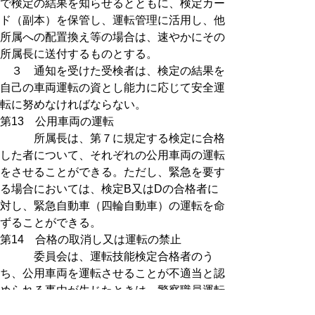
で検定の結果を知らせるとともに、検定カー
ド（副本）を保管し、運転管理に活用し、他
所属への配置換え等の場合は、速やかにその
所属長に送付するものとする。
３ 通知を受けた受検者は、検定の結果を
自己の車両運転の資とし能力に応じて安全運
転に努めなければならない。
第13 公用車両の運転
所属長は、第７に規定する検定に合格
した者について、それぞれの公用車両の運転
をさせることができる。ただし、緊急を要す
る場合においては、検定B又はDの合格者に
対し、緊急自動車（四輪自動車）の運転を命
ずることができる。
第14 合格の取消し又は運転の禁止
委員会は、運転技能検定合格者のう
ち、公用車両を運転させることが不適当と認
められる事由が生じたときは、警察職員運転
技能検定合格取消・運転禁止決定通知書（様