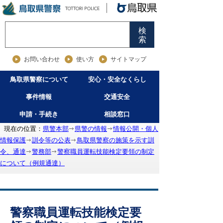
検
索
お問い合わせ
使い方
サイトマップ
鳥取県警察について
安心・安全なくらし
事件情報
交通安全
申請・手続き
相談窓口
現在の位置：
県警本部
県警の情報
情報公開・個人
情報保護
訓令等の公表
鳥取県警察の施策を示す訓
令、通達
警務部
警察職員運転技能検定要領の制定
について（例規通達）
警察職員運転技能検定要