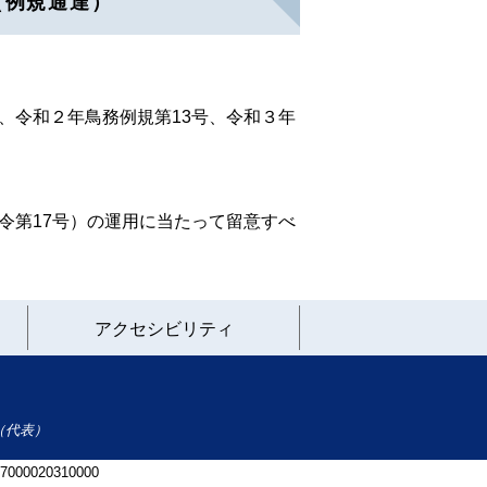
（例規通達）
、令和２年鳥務例規第13号、令和３年
令第17号）の運用に当たって留意すべ
アクセシビリティ
（代表）
 7000020310000