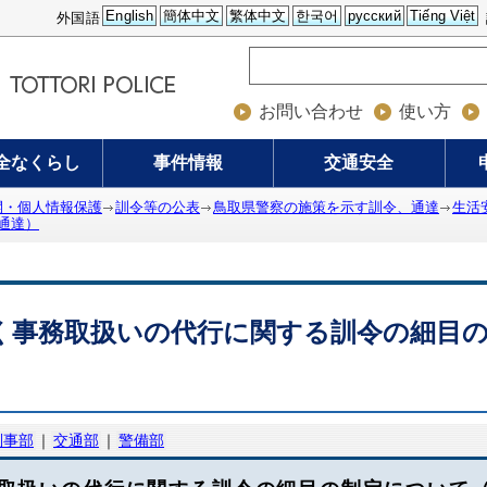
English
簡体中文
繁体中文
한국어
русский
Tiếng Việt
外国語
お問い合わせ
使い方
全なくらし
事件情報
交通安全
開・個人情報保護
訓令等の公表
鳥取県警察の施策を示す訓令、通達
生活
通達）
く事務取扱いの代行に関する訓令の細目
刑事部
｜
交通部
｜
警備部