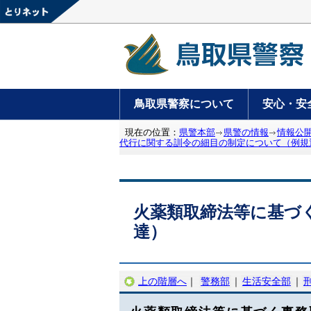
鳥取県警察について
安心・安
現在の位置：
県警本部
県警の情報
情報公
代行に関する訓令の細目の制定について（例規
火薬類取締法等に基づ
達）
上の階層へ
｜
警務部
｜
生活安全部
｜