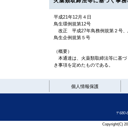
火薬類取締法等に基づく事務
平成21年12月４日
鳥生環例規第12号
改正 平成27年鳥務例規第２号、
鳥生企例規第５号
（概要）
本通達は、火薬類取締法等に基づく
き事項を定めたものである。
個人情報保護
〒680
Copyright(C) 