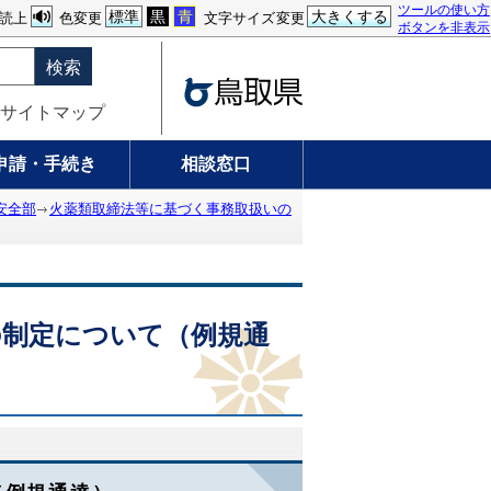
ツールの使い方
標準
黒
青
大きくする
読上
色変更
文字サイズ変更
ボタンを非表示
検索
サイトマップ
申請・手続き
相談窓口
安全部
火薬類取締法等に基づく事務取扱いの
の制定について（例規通