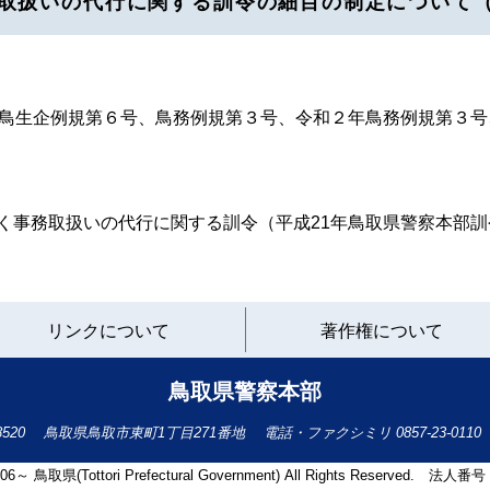
取扱いの代行に関する訓令の細目の制定について
鳥生企例規第６号、鳥務例規第３号、令和２年鳥務例規第３号
事務取扱いの代行に関する訓令（平成21年鳥取県警察本部訓
と
リンクについて
著作権について
り
ネ
ッ
鳥取県警察本部
ト
へ
-8520
鳥取県鳥取市東町1丁目271番地
電話・ファクシミリ
0857-23-0110
の
2006～ 鳥取県(Tottori Prefectural Government) All Rights Reserved. 法人番号