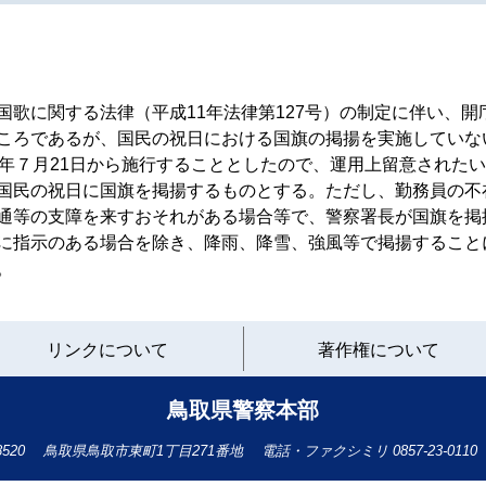
歌に関する法律（平成11年法律第127号）の制定に伴い、開
ころであるが、国民の祝日における国旗の掲揚を実施していな
3年７月21日から施行することとしたので、運用上留意された
国民の祝日に国旗を掲揚するものとする。ただし、勤務員の不
通等の支障を来すおそれがある場合等で、警察署長が国旗を掲
に指示のある場合を除き、降雨、降雪、強風等で掲揚すること
。
と
リンクについて
著作権について
り
ネ
ッ
鳥取県警察本部
ト
へ
-8520
鳥取県鳥取市東町1丁目271番地
電話・ファクシミリ
0857-23-0110
の