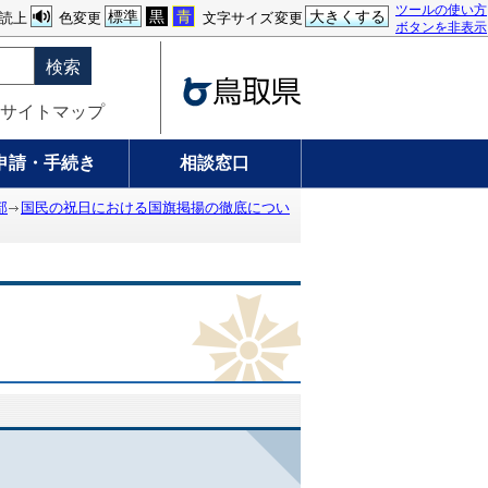
ツールの使い方
標準
黒
青
大きくする
読上
色変更
文字サイズ変更
ボタンを非表示
検索
サイトマップ
申請・手続き
相談窓口
部
国民の祝日における国旗掲揚の徹底につい