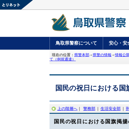
鳥取県警察について
安心・安
現在の位置：
県警本部
県警の情報
情報公
て（例規通達）
国民の祝日における国
上の階層へ
｜
警務部
｜
生活安全部
｜
国民の祝日における国旗掲揚