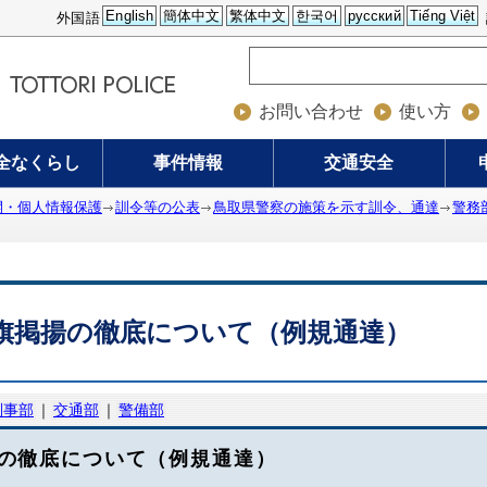
English
簡体中文
繁体中文
한국어
русский
Tiếng Việt
外国語
お問い合わせ
使い方
全なくらし
事件情報
交通安全
開・個人情報保護
訓令等の公表
鳥取県警察の施策を示す訓令、通達
警務
旗掲揚の徹底について（例規通達）
刑事部
｜
交通部
｜
警備部
の徹底について（例規通達）