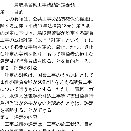
鳥取県警察工事成績評定要領
第１ 目的
この要領は、公共工事の品質確保の促進に
関する法律（平成17年法律第18号）第６条
の規定に基づき、鳥取県警察が所掌する請負
工事の成績評定（以下「評定」という。）に
ついて必要な事項を定め、厳正、かつ、適正
な評定の実施を図り、もって請負者の適正な
選定及び指導育成を図ることを目的とする。
第２ 評定の対象
評定の対象は、国費工事のうち原則として
１件の請負金額が500万円を超える請負工事
について行うものとする。ただし、電気、ガ
ス、水道又は電話の引込工事等で支出負担行
為担当官が必要がないと認めたときは、評定
を省略することができる。
第３ 評定の内容
工事成績の評定は、工事の施工状況、目的