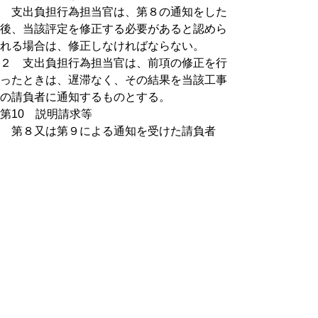
支出負担行為担当官は、第８の通知をした
後、当該評定を修正する必要があると認めら
れる場合は、修正しなければならない。
２ 支出負担行為担当官は、前項の修正を行
ったときは、遅滞なく、その結果を当該工事
の請負者に通知するものとする。
第10 説明請求等
第８又は第９による通知を受けた請負者
は、通知を受けた日から起算して10日（鳥
取県の休日を定める条例（平成元年鳥取県条
例第５号）第１条第１項に規定する休日（以
下「休日」という。）を除く。）以内に、書
面により、通知を行った支出負担行為担当官
に対して評定の内容について説明を求めるこ
とができる。
２ 支出負担行為担当官は、説明を求められ
たときは、工事成績評定に係る説明書（回
答）（様式第５号）により回答するものとす