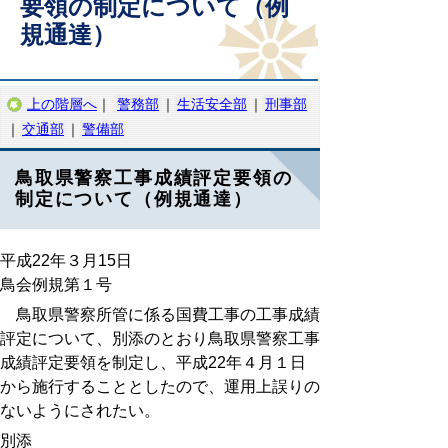
要領の制定について（例
規通達）
上の階層へ
｜
警務部
｜
生活安全部
｜
刑事部
｜
交通部
｜
警備部
鳥取県警察工事成績評定要領の
制定について（例規通達）
平成22年３月15日
鳥会例規第１号
鳥取県警察所管に係る国費工事の工事成績
評定について、別添のとおり鳥取県警察工事
成績評定要領を制定し、平成22年４月１日
から施行することとしたので、運用上誤りの
ないようにされたい。
別添