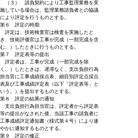
（３） 請負契約により工事監理業務を実
施している場合は、監理業務請負者との協議
により評定を行うものとする。
第６ 評定の時期
評定は、技術検査官は検査を実施したと
き、技術評価官は工事が完成（一部完成を含
む。）したときに行うものとする。
第７ 評定表等の提出
評定者は、工事が完成（一部完成を除
く。）したときは、遅滞なく、支出負担行為
担当官に工事成績採点表、細目別評定点採点
表及び工事成績評定表（以下「評定表等」と
いう。）を提出するものとする。
第８ 評定の結果の通知
支出負担行為担当官は、評定者から評定表
等の提出がなされた後、当該工事の請負者に
工事成績評定通知書（様式第４号）により速
やかに通知するものとする。
第９ 評定の修正