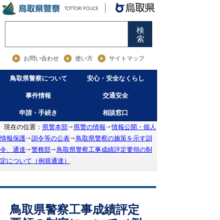
検
索
お問い合わせ
使い方
サイトマップ
鳥取県警察について
安心・安全なくらし
事件情報
交通安全
申請・手続き
相談窓口
現在の位置：
県警本部
県警の情報
情報公開・個人
情報保護
訓令等の公表
鳥取県警察の施策を示す訓
令、通達
警務部
鳥取県警察工事成績評定要領の制
定について（例規通達）
鳥取県警察工事成績評定