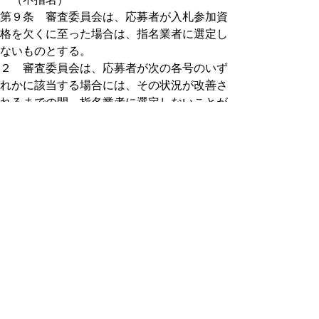
第９条 審査委員会は、応募者が入札参加資
格を欠くに至った場合は、指名業者に選定し
ないものとする。
２ 審査委員会は、応募者が次の各号のいず
れかに該当する場合には、その状況が改善さ
れるまでの間、指名業者に選定しないことが
できる。
（１） 県が発注した工事（その瑕疵修補
等のための工事を含む。）の施工が著しく遅
れている者
（２） 経営内容が著しく不健全であると
認められる者
（３） 賃金の支払等労働福祉の状況が著
しく不健全であると認められる者
（４） その他審査委員会が公共工事の受
注者としてふさわしくない状況にあると認め
た者
（応募条件の設定）