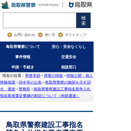
検
索
お問い合わせ
使い方
サイトマップ
鳥取県警察について
安心・安全なくらし
事件情報
交通安全
申請・手続き
相談窓口
現在の位置：
県警本部
県警の情報
情報公開・個人
情報保護
訓令等の公表
鳥取県警察の施策を示す訓
令、通達
警務部
鳥取県警察建設工事指名競争入札
指名業者選定要綱の制定について（例規通達）
鳥取県警察建設工事指名