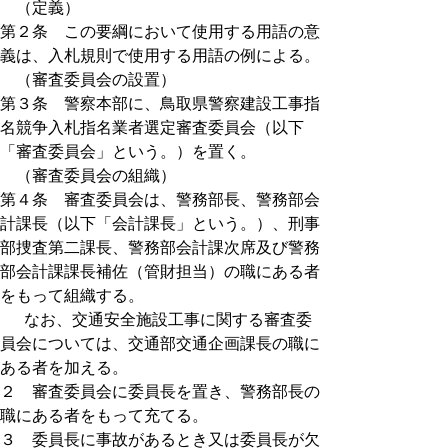
（定義）
第２条 この要綱において使用する用語の意
義は、入札規則で使用する用語の例による。
（審査委員会の設置）
第３条 警察本部に、鳥取県警察建設工事指
名競争入札指名業者選定審査委員会（以下
「審査委員会」という。）を置く。
（審査委員会の組織）
第４条 審査委員会は、警務部長、警務部会
計課長（以下「会計課長」という。）、刑事
部捜査第二課長、警務部会計課次席及び警務
部会計課課長補佐（管財担当）の職にある者
をもって組織する。
なお、交通安全施設工事に関する審査委
員会については、交通部交通企画課長の職に
ある者を加える。
２ 審査委員会に委員長を置き、警務部長の
職にある者をもって充てる。
３ 委員長に事故があるとき又は委員長が欠