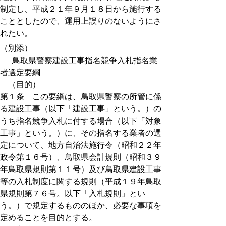
制定し、平成２１年９月１８日から施行する
こととしたので、運用上誤りのないようにさ
れたい。
（別添）
鳥取県警察建設工事指名競争入札指名業
者選定要綱
（目的）
第１条 この要綱は、鳥取県警察の所管に係
る建設工事（以下「建設工事」という。）の
うち指名競争入札に付する場合（以下「対象
工事」という。）に、その指名する業者の選
定について、地方自治法施行令（昭和２２年
政令第１６号）、鳥取県会計規則（昭和３９
年鳥取県規則第１１号）及び鳥取県建設工事
等の入札制度に関する規則（平成１９年鳥取
県規則第７６号。以下「入札規則」とい
う。）で規定するもののほか、必要な事項を
定めることを目的とする。