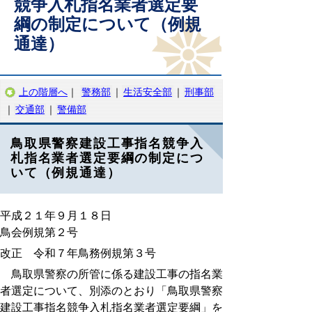
競争入札指名業者選定要
綱の制定について（例規
通達）
上の階層へ
｜
警務部
｜
生活安全部
｜
刑事部
｜
交通部
｜
警備部
鳥取県警察建設工事指名競争入
札指名業者選定要綱の制定につ
いて（例規通達）
平成２１年９月１８日
鳥会例規第２号
改正 令和７年鳥務例規第３号
鳥取県警察の所管に係る建設工事の指名業
者選定について、別添のとおり「鳥取県警察
建設工事指名競争入札指名業者選定要綱」を