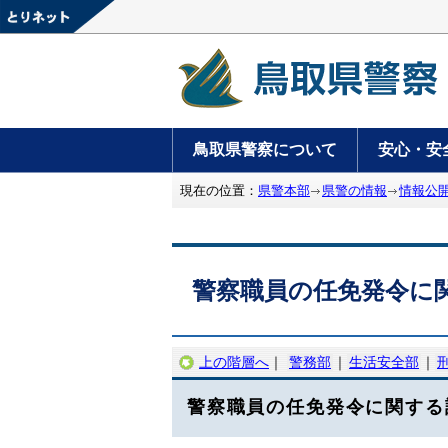
鳥取県警察について
安心・安
現在の位置：
県警本部
県警の情報
情報公
警察職員の任免発令に
上の階層へ
｜
警務部
｜
生活安全部
｜
警察職員の任免発令に関する