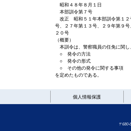
昭和４８年８月１日
本部訓令第７号
改正 昭和５１年本部訓令第１２
号、２７年第１３号、２９年第９号
２０号
（概要）
本訓令は、警察職員の任免に関し
○ 発令の方法
○ 発令の形式
○ その他の発令に関する事項
を定めたものである。
個人情報保護
〒680