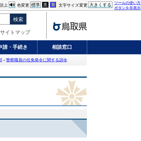
ツールの使い方
標準
黒
青
大きくする
読上
色変更
文字サイズ変更
ボタンを非表示
検索
サイトマップ
申請・手続き
相談窓口
部
警察職員の任免発令に関する訓令