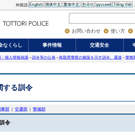
English
簡体中文
繁体中文
한국어
русский
Tiếng Việt
外国語
お問い合わせ
使い方
全なくらし
事件情報
交通安全
開・個人情報保護
訓令等の公表
鳥取県警察の施策を示す訓令、通達
警務
関する訓令
刑事部
｜
交通部
｜
警備部
訓令