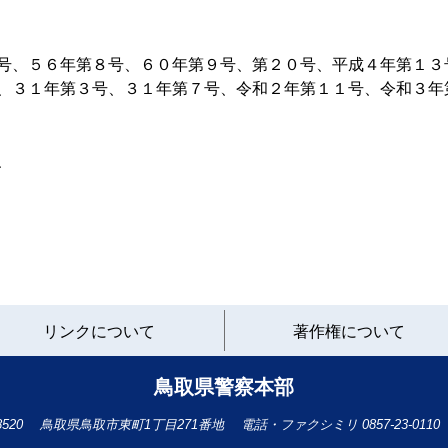
号、５６年第８号、６０年第９号、第２０号、平成４年第１３
、３１年第３号、３１年第７号、令和２年第１１号、令和３年
、
と
リンクについて
著作権について
り
ネ
ッ
鳥取県警察本部
ト
へ
-8520
鳥取県鳥取市東町1丁目271番地
電話・ファクシミリ
0857-23-0110
の