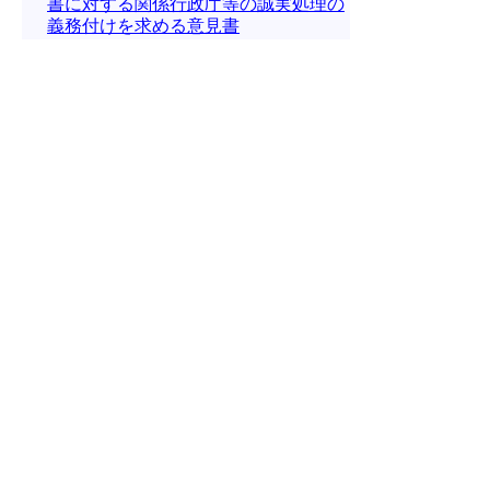
書に対する関係行政庁等の誠実処理の
義務付けを求める意見書
議員提出議案第11号 北朝鮮による日
本人拉致問題の解決のため経済制裁の
延長などを求める意見書
議員提出議案第12号 雇用促進住宅の
退去困難者への支援強化に関する意見
書
議員提出議案第13号 新たな過疎対策
法の制定及び過疎対策の強化を求める
意見書
▲ページ上部に戻る
と
個人情報保護
|
リンクについて
|
著作権に
り
ついて
|
アクセシビリティ
ネ
このサイトへのご意見・お問い合わせ
ッ
→
鳥取県議会の場所