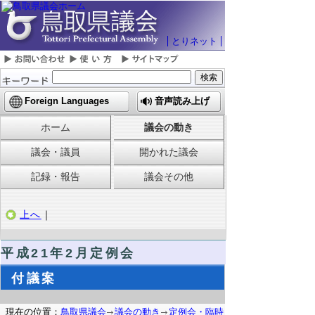
とりネット
Foreign Languages
音声読み上げ
ホーム
議会の動き
議会・議員
開かれた議会
記録・報告
議会その他
上へ
｜
平成21年2月定例会
付議案
現在の位置：
鳥取県議会
議会の動き
定例会・臨時