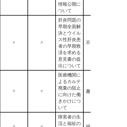
情報公開に
ついて
肝炎問題の
早期全面解
決とウイル
ス性肝炎患
〃
〃
不採択
者の早期救
済を求める
意見書の提
出について
医療機関に
よるカルテ
廃棄の阻止
〃
〃
趣旨採択
に向けた働
きかけにつ
いて
障害者の生
活と福祉の
〃
〃
研究留保