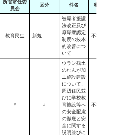
所管常任委
区分
件名
審査結果
員会
被爆者援護
法改正及び
原爆症認定
教育民生
新規
不採択
制度の抜本
的改善につ
いて
ウラン残土
のれんが加
工施設建設
について、
周辺住民並
びに学校教
〃
〃
育施設等へ
不採択
の安全配慮
の徹底と安
全に関する
説明並びに