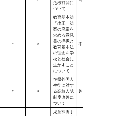
危機打開に
ついて
教育基本法
「改正」法
案の廃案を
求める意見
書の採択と
〃
〃
不採択
教育基本法
の理念を学
校と社会に
生かすこと
について
在県外国人
生徒に対す
〃
〃
る高校入試
趣旨採択
制度改善に
ついて
児童扶養手