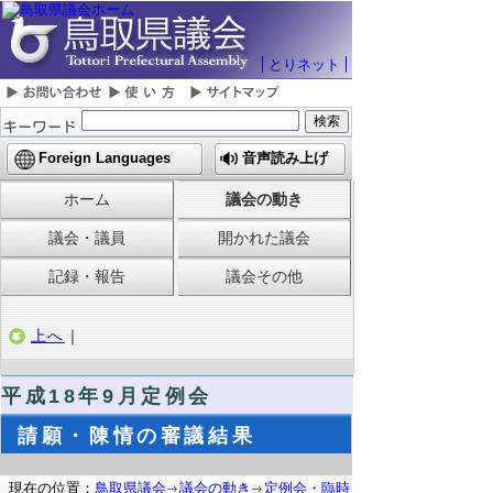
とりネット
Foreign Languages
音声読み上げ
ホーム
議会の動き
議会・議員
開かれた議会
記録・報告
議会その他
上へ
｜
平成18年9月定例会
請願・陳情の審議結果
現在の位置：
鳥取県議会
議会の動き
定例会・臨時