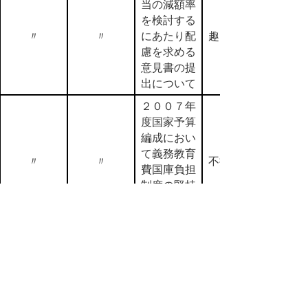
当の減額率
を検討する
〃
〃
にあたり配
趣旨採択
慮を求める
意見書の提
出について
２００７年
度国家予算
編成におい
て義務教育
〃
〃
不採択
費国庫負担
制度の堅持
を求めるこ
とについて
間伐材搬出
促進事業
経済産業
〃
（持ち出し
採択
支援）の継
続について