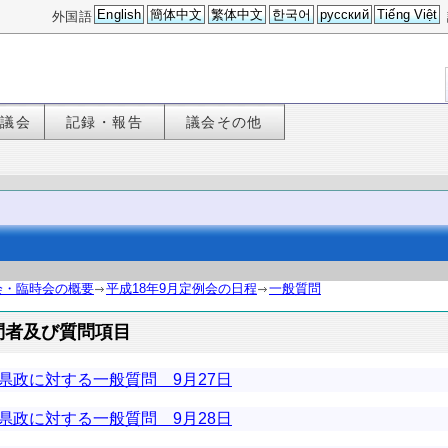
English
簡体中文
繁体中文
한국어
русский
Tiếng Việt
外国語
た議会
記録・報告
議会その他
会・臨時会の概要
平成18年9月定例会の日程
一般質問
問者及び質問項目
県政に対する一般質問 9月27日
県政に対する一般質問 9月28日