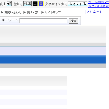
ツールの使い方
標準
黒
青
大きくする
読上
色変更
文字サイズ変更
ボタンを非表示
とりネット