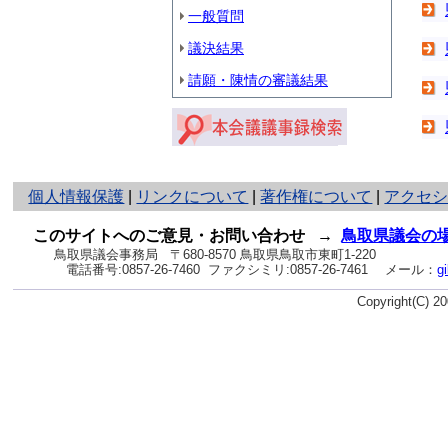
一般質問
議決結果
請願・陳情の審議結果
と
個人情報保護
|
リンクについて
|
著作権について
|
アクセ
り
ネ
このサイトへのご意見・お問い合わせ
→
鳥取県議会の
ッ
鳥取県議会事務局
〒680-8570 鳥取県鳥取市東町1-220
電話番号:
0857-26-7460
ファクシミリ:0857-26-7461
メール：
g
ト
へ
Copyright(C) 
の