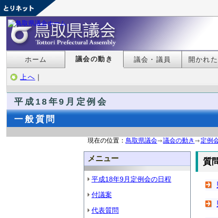
議会の動き
ホーム
議会・議員
開かれ
上へ
｜
平成18年9月定例会
一般質問
現在の位置：
鳥取県議会
議会の動き
定例
メニュー
質
平成18年9月定例会の日程
付議案
代表質問