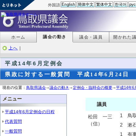
English
簡体中文
繁体中文
한국어
рус
外国語
議会の動き
ホーム
議会・議員
開かれた
上へ
｜
平成14年6月定例会
県政に対する一般質問 平成14年6月24日
現在の位置：
鳥取県議会
議会の動き
定例会・臨時会の概要
平成14年
メニュー
議員
平成14年6月定例会の日程
1 鳥
松田 一三
代表質問
（信）
2 漱
一般質問
1 有