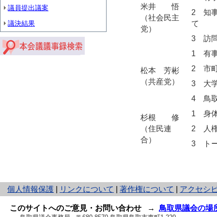
米井 悟
議員提出議案
2 知
（社会民主
議決結果
て
党）
3 訪
1 有
2 市
松本 芳彬
（共産党）
3 大
4 鳥
1 身
杉根 修
（住民連
2 人
合）
3 ト
と
個人情報保護
|
リンクについて
|
著作権について
|
アクセシ
り
ネ
このサイトへのご意見・お問い合わせ
→
鳥取県議会の場
ッ