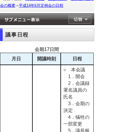
会の概要
平成14年6月定例会の日程
議事日程
会期17日間
月日
開議時刻
日程
○ 本会議
1．開会
2．会議録
署名議員の
氏名
3．会期の
決定
4．犠牲の
一部変更
5．議長報