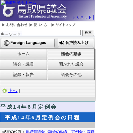
とりネット
Foreign Languages
音声読み上げ
ホーム
議会の動き
議会・議員
開かれた議会
記録・報告
議会その他
上へ
｜
平成14年6月定例会
平成14年6月定例会の日程
現在の位置：
鳥取県議会
議会の動き
定例会・臨時