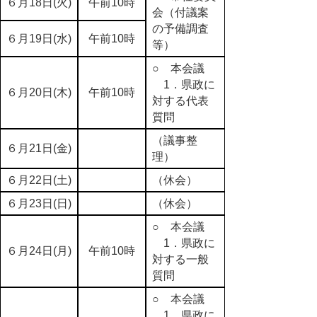
６月18日(火)
午前10時
会（付議案
の予備調査
６月19日(水)
午前10時
等）
○ 本会議
1．県政に
６月20日(木)
午前10時
対する代表
質問
（議事整
６月21日(金)
理）
６月22日(土)
（休会）
６月23日(日)
（休会）
○ 本会議
1．県政に
６月24日(月)
午前10時
対する一般
質問
○ 本会議
1．県政に