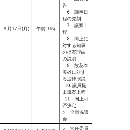
告
6．議事日
程の先刻
7．議案上
６月17日(月)
午前10時
程
8．同上に
対する知事
の提案理由
の説明
9．故花本
美雄に対す
る追悼演説
10. 議員提
出議案上程
11．同上可
否決定
○ 全員協議
会
○ 常任委員