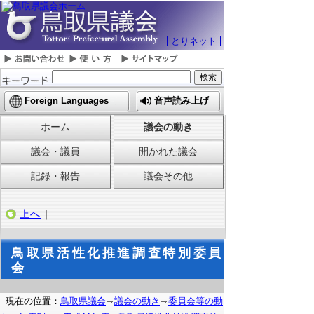
とりネット
Foreign Languages
音声読み上げ
ホーム
議会の動き
議会・議員
開かれた議会
記録・報告
議会その他
上へ
｜
鳥取県活性化推進調査特別委員
会
現在の位置：
鳥取県議会
議会の動き
委員会等の動