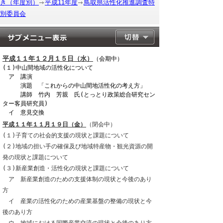
き（年度別）
平成11年度
鳥取県活性化推進調査特
別委員会
平成１１年１２月１５日（水）
（会期中）
(１)中山間地域の活性化について
ア 講演
演題 「これからの中山間地活性化の考え方」
講師 竹内 芳親 氏(とっとり政策総合研究セン
ター客員研究員)
イ 意見交換
平成１１年１１月１９日（金）
（閉会中）
(１)子育ての社会的支援の現状と課題について
(２)地域の担い手の確保及び地域特産物・観光資源の開
発の現状と課題について
(３)新産業創造・活性化の現状と課題について
ア 新産業創造のための支援体制の現状と今後のあり
方
イ 産業の活性化のための産業基盤の整備の現状と今
後のあり方