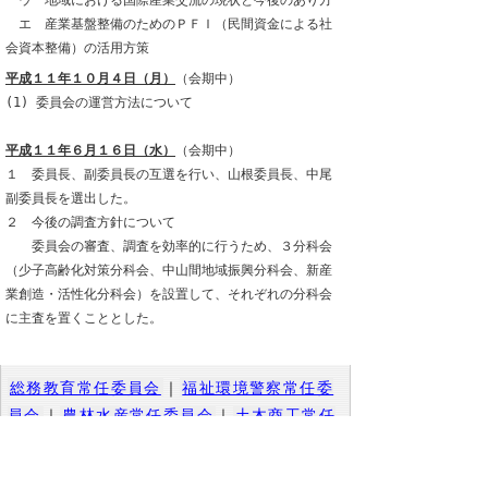
ウ 地域における国際産業交流の現状と今後のあり方
エ 産業基盤整備のためのＰＦＩ（民間資金による社
会資本整備）の活用方策
平成１１年１０月４日（月）
（会期中）
(1) 委員会の運営方法について
平成１１年６月１６日（水）
（会期中）
１ 委員長、副委員長の互選を行い、山根委員長、中尾
副委員長を選出した。
２ 今後の調査方針について
委員会の審査、調査を効率的に行うため、３分科会
（少子高齢化対策分科会、中山間地域振興分科会、新産
業創造・活性化分科会）を設置して、それぞれの分科会
に主査を置くこととした。
総務教育常任委員会
｜
福祉環境警察常任委
員会
｜
農林水産常任委員会
｜
土木商工常任
委員会
｜
議会運営委員会
｜
決算審査特別委
員会
｜
企業会計決算審査特別委員会
｜
中海