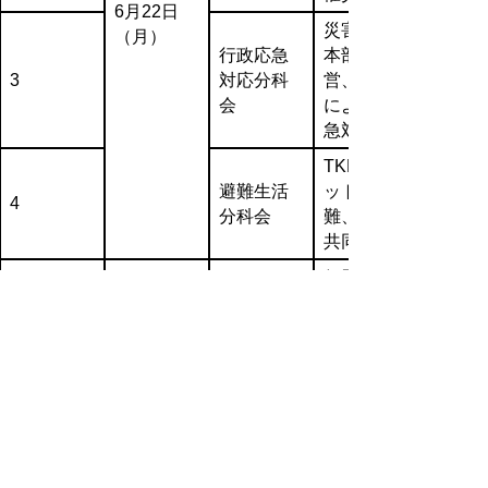
6月22日
災害対策
（月）
行政応急
本部運
3
対応分科
営、行政
会
による応
急対策
TKB、ペ
避難生活
ット避
4
分科会
難、男女
共同参画
個別避難
避難行動
計画、支
5
支援分科
え愛マッ
会
プ
中間支援
官民連携
組織、災
6
分科会
害ボラン
ティア
6月23日