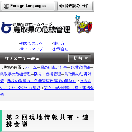
Foreign Languages
音声読み上げ
初めての方へ
使い方
サイトマップ
お問合せ
現在の位置：
ホーム
県の組織と仕事
危機管理部
鳥取県の危機管理
防災・危機管理
鳥取県の防災対
策
防災の取組み（危機管理政策課の業務）
ぼうさ
いこくたい2026 in 鳥取
第２回現地情報共有・連携会
議
第２回現地情報共有・連
携会議