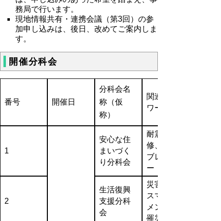
務局で行います。
現地情報共有・連携会議（第3回）の参
加申し込みは、後日、改めてご案内しま
す。
開催分科会
分科会名
関連キー
番号
開催日
称（仮
ワード
称）
耐震改
安心な住
修、感震
1
まいづく
ブレーカ
り分科会
ー
災害ケー
生活復興
スマネジ
2
支援分科
メント、
会
罹災証明