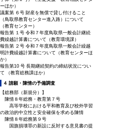
ーほか）
議案第 ６号 財産を無償で貸し付けること
（鳥取県教育センター進入路）について
（教育センター）
報告第 １号 令和７年度鳥取県一般会計継続
費繰越計算書について（教育環境課）
報告第 ２号 令和７年度鳥取県一般会計繰越
明許費繰越計算書について（教育センターほ
か）
報告第10 号 長期継続契約の締結状況につい
て （教育総務課ほか）
４ 請願・陳情の予備調査
【総務部（新規分）】
陳情８年総務・教育第７号
高等学校における平和教育及び校外学習
の政治的中立性と安全確保を求める陳情
陳情８年総務第９号
国旗損壊罪の新設に反対する意見書の提