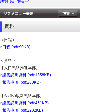
8年6月9日（開会中）
資料
＜日程＞
○
日程 (pdf:90KB)
＜資料＞
【人口戦略推進本部】
○
議案説明資料 (pdf:1358KB)
○
報告事項 (pdf:283KB)
【令和の改新戦略本部】
○
議案説明資料 (pdf:461KB)
○
報告事項 (pdf:2232KB)