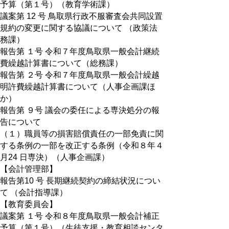
予算（第１号）（教育学術課）
議案第 12 号 鳥取県行政不服審査会共同設置
規約の変更に関する協議について （政策法
務課）
報告第 １号 令和７年度鳥取県一般会計継続
費繰越計算書について（総務課）
報告第 ２号 令和７年度鳥取県一般会計繰越
明許費繰越計算書について（人事企画課ほ
か）
報告第 ９号 議会の委任による専決処分の報
告について
（１）職員等の損害賠償責任の一部免責に関
する条例の一部を改正する条例（令和８年４
月24 日専決）（人事企画課）
【会計管理部】
報告第10 号 長期継続契約の締結状況につい
て （会計指導課）
【教育委員会】
議案第 １号 令和８年度鳥取県一般会計補正
予算（第１号）（生徒支援・教育相談センタ