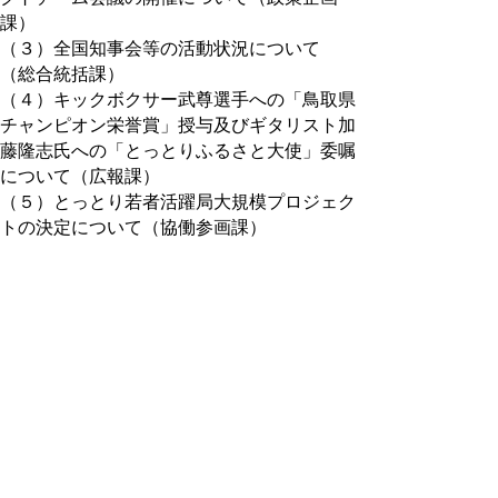
課）
（３）全国知事会等の活動状況について
（総合統括課）
（４）キックボクサー武尊選手への「鳥取県
チャンピオン栄誉賞」授与及びギタリスト加
藤隆志氏への「とっとりふるさと大使」委嘱
について（広報課）
（５）とっとり若者活躍局大規模プロジェク
トの決定について（協働参画課）
（６）首都圏における情報発信等について
（東京本部）
（７）関西圏における情報発信等について
（関西本部）
（８）中京圏における情報発信等について
（名古屋代表部）
【総務部】
（９）令和７年度公用車事故の発生状況及び
今後の事故防止の取組について（人事企画
課）