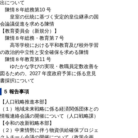
出について
陳情８年総務第10 号
皇室の伝統に基づく安定的皇位継承の国
会論議促進を求める陳情
【教育委員会（新規分）】
陳情８年総務・教育第７号
高等学校における平和教育及び校外学習
の政治的中立性と安全確保を求める陳情
陳情８年教育第11 号
ゆたかな学びの実現・教職員定数改善を
図るための、2027 年度政府予算に係る意見
書採択について
５ 報告事項
【人口戦略推進本部】
（１）地域未来戦略に係る経済関係団体との
情報連絡会議の開催について（人口戦略課）
【令和の改新戦略本部】
（２）中東情勢に伴う物資供給確保プロジェ
クトチーム会議の開催について（政策企画