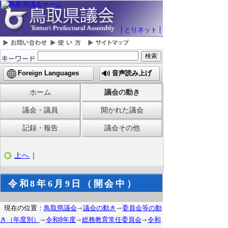
とりネット
Foreign Languages
音声読み上げ
ホーム
議会の動き
議会・議員
開かれた議会
記録・報告
議会その他
上へ
｜
令和8年6月9日（開会中）
現在の位置：
鳥取県議会
議会の動き
委員会等の動
き（年度別）
令和8年度
総務教育常任委員会
令和