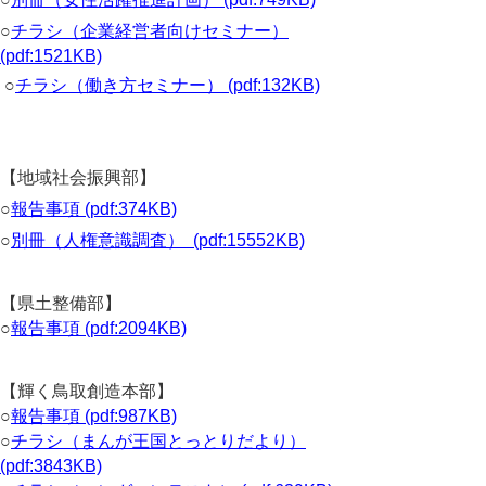
○
チラシ（企業経営者向けセミナー）
(pdf:1521KB)
○
チラシ（働き方セミナー） (pdf:132KB)
【地域社会振興部】
○
報告事項 (pdf:374KB)
○
別冊（人権意識調査） (pdf:15552KB)
【県土整備部】
○
報告事項 (pdf:2094KB)
【輝く鳥取創造本部】
○
報告事項 (pdf:987KB)
○
チラシ（まんが王国とっとりだより）
(pdf:3843KB)