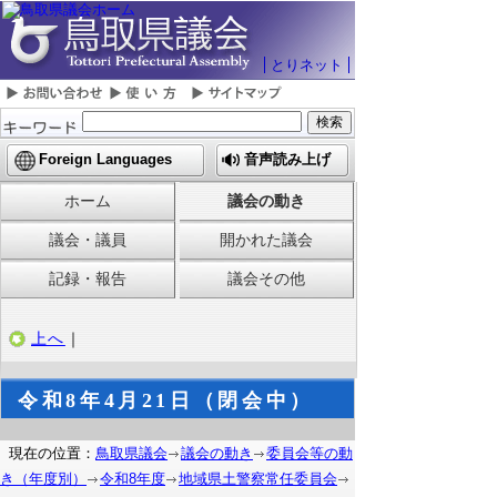
とりネット
Foreign Languages
音声読み上げ
ホーム
議会の動き
【危
機
議会・議員
開かれた議会
管
記録・報告
議会その他
理
局】
上へ
｜
令和8年4月21日（閉会中）
現在の位置：
鳥取県議会
議会の動き
委員会等の動
き（年度別）
令和8年度
地域県土警察常任委員会