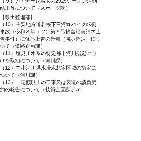
（９）ガイナーレ鳥取の2025シーズン活動
結果等について（スポーツ課）
【県土整備部】
（10）主要地方道若桜下三河線バイク転倒
事故（令和８年（ツ）第６号損害賠償請求上
告事件）に係る上告の棄却（勝訴確定）につ
いて（道路企画課）
（11）塩見川水系の特定都市河川指定に向
けた取組について（河川課）
（12）中小河川洪水浸水想定区域の指定に
ついて（河川課）
（13）一定額以上の工事又は製造の請負契
約の報告について（技術企画課ほか）
【輝く鳥取創造本部】
（14）令和７年度鳥取県内空港国内線利用
者実績について（観光戦略課）
（15）２年連続となる鳥取-新千歳空港間の
相互連続チャーターの就航について（観光戦
略課）