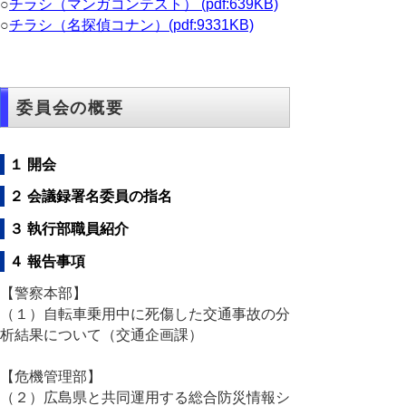
○
チラシ（マンガコンテスト） (pdf:639KB)
○
チラシ（名探偵コナン）(pdf:9331KB)
委員会の概要
１ 開会
２ 会議録署名委員の指名
３ 執行部職員紹介
４ 報告事項
【警察本部】
（１）自転車乗用中に死傷した交通事故の分
析結果について（交通企画課）
【危機管理部】
（２）広島県と共同運用する総合防災情報シ