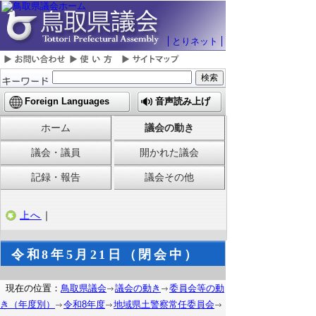
とりネット
Foreign Languages
音声読み上げ
ホーム
議会の動き
議会・議員
開かれた議会
記録・報告
議会その他
上へ
｜
令和8年5月21日（閉会中）
現在の位置：
鳥取県議会
議会の動き
委員会等の動
き（年度別）
令和8年度
地域県土警察常任委員会