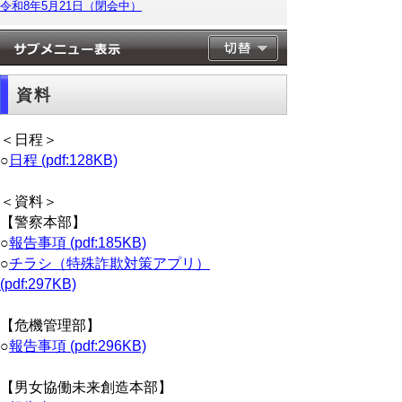
令和8年5月21日（閉会中）
資料
＜日程＞
○
日程 (pdf:128KB)
＜資料＞
【警察本部】
○
報告事項 (pdf:185KB)
○
チラシ（特殊詐欺対策アプリ）
(pdf:297KB)
【危機管理部】
○
報告事項 (pdf:296KB)
【男女協働未来創造本部】