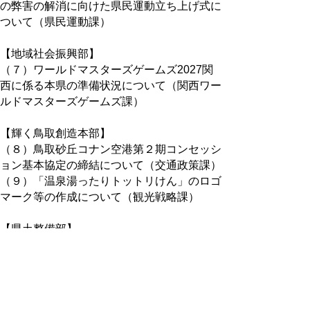
の弊害の解消に向けた県民運動立ち上げ式に
ついて（県民運動課）
【地域社会振興部】
（７）ワールドマスターズゲームズ2027関
西に係る本県の準備状況について（関西ワー
ルドマスターズゲームズ課）
【輝く鳥取創造本部】
（８）鳥取砂丘コナン空港第２期コンセッシ
ョン基本協定の締結について（交通政策課）
（９）「温泉湯ったりトットリけん」のロゴ
マーク等の作成について（観光戦略課）
【県土整備部】
（10）令和５年台風第７号等による公共土
木施設災害復旧工事の進捗状況について（技
術企画課）
（11）山陰近畿自動車道（鳥取～覚寺間）
（南北線）の都市計画決定について（道路企