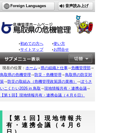
Foreign Languages
音声読み上げ
初めての方へ
使い方
サイトマップ
お問合せ
現在の位置：
ホーム
県の組織と仕事
危機管理部
鳥取県の危機管理
防災・危機管理
鳥取県の防災対
策
防災の取組み（危機管理政策課の業務）
ぼうさ
いこくたい2026 in 鳥取
現地情報共有・連携会議
【第１回】現地情報共有・連携会議（４月６日）
【第１回】現地情報共
有・連携会議（４月６
日）