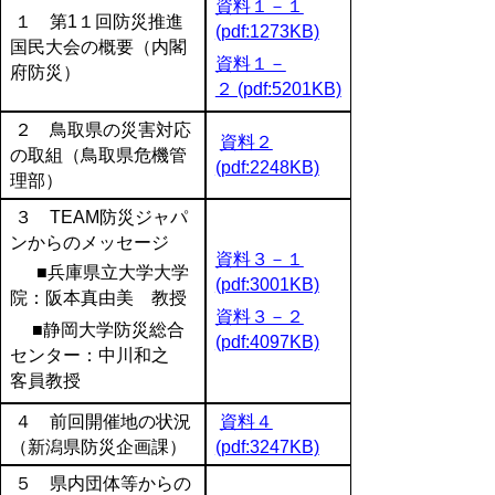
資料１－１
１ 第
1
１回防災推進
(pdf:1273KB)
国民大会の概要（内閣
資料１－
府防災）
２ (pdf:5201KB)
２ 鳥取県の災害対応
資料２
の取組（鳥取県危機管
(pdf:2248KB)
理部）
３
TEAM
防災ジャパ
ンからのメッセージ
資料３－１
■兵庫県立大学大学
(pdf:3001KB)
院：
阪本真由美 教授
資料３－２
■静岡大学防災総合
(pdf:4097KB)
センター：中川和之
客員教授
４ 前回開催地の状況
資料４
（新潟県防災企画課）
(pdf:3247KB)
５
県内団体等からの