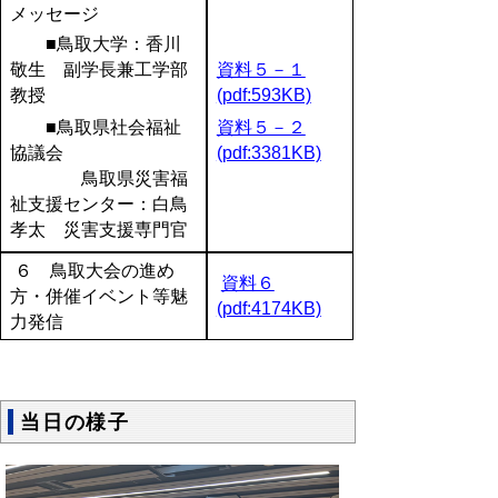
メッセージ
■鳥取大学：
香川
敬生 副学長兼工学部
資料５－１
教授
(pdf:593KB)
■鳥取県社会福祉
資料５－２
協議会
(pdf:3381KB)
鳥取県災害福
祉支援センター：
白鳥
孝太 災害支援専門官
６ 鳥取大会の進め
資料６
方・併催イベント等魅
(pdf:4174KB)
力発信
当日の様子