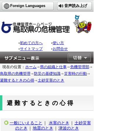
Foreign Languages
音声読み上げ
初めての方へ
使い方
サイトマップ
お問合せ
現在の位置：
ホーム
県の組織と仕事
危機管理部
鳥取県の危機管理
防災の基礎知識
災害時の行動
避難するときの心得
土砂災害のとき
避難するときの心得
一般にいえること
｜
水害のとき
｜
土砂災害
のとき
｜
地震のとき
｜
津波のとき