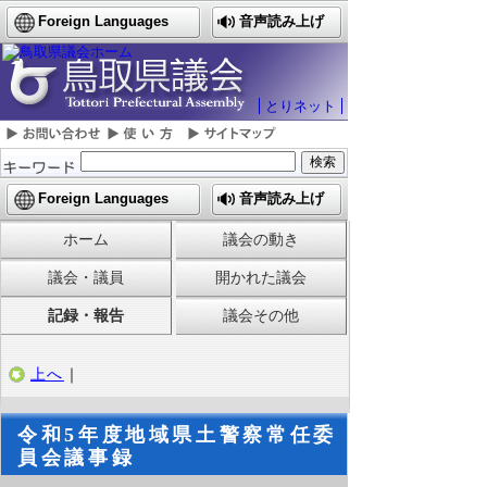
Foreign Languages
音声読み上げ
とりネット
Foreign Languages
音声読み上げ
ホーム
議会の動き
議会・議員
開かれた議会
記録・報告
議会その他
上へ
｜
令和5年度地域県土警察常任委
員会議事録