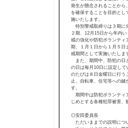
発生が懸念されることから
を確保することを目的とし
施いたします。
特別警戒取締りは３期に分け
２期、12月15日から年内
戒の強化や防犯ボランティ
期、１月１日から１月５日
戒期間として実施いたしま
また、期間中、防犯の日と
の日は毎月10日に設定して
のたびは８日金曜日に行うこ
止、自転車、住宅等への鍵
す。
期間中は防犯ボランティア
じめとする各種犯罪被害、
◎安田委員長
ただいままでの説明につい