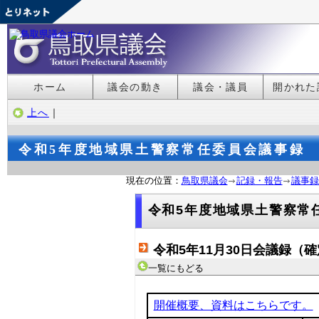
ホーム
議会の動き
議会・議員
開かれた
上へ
｜
令和5年度地域県土警察常任委員会議事録
現在の位置：
鳥取県議会
記録・報告
議事録
令和5年度地域県土警察常
令和5年11月30日会議録（
一覧にもどる
開催概要、資料はこちらです。