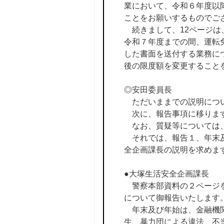
業において、令和６年度以
ことをお願いするものでご
続きまして、12ページは
令和７年度までの間、運転
した書面を送付する業務につい
後の限度額を変更すること
◎安田委員長
ただいままでの説明につい
次に、報告事項に移りま
なお、質疑等については、
それでは、報告１、年末及
全企画課長の説明を求めま
●大塚生活安全企画課長
警察本部資料の２ページを
について御報告いたします
年末及び年始は、金融機関
生、暴力団による違法、不