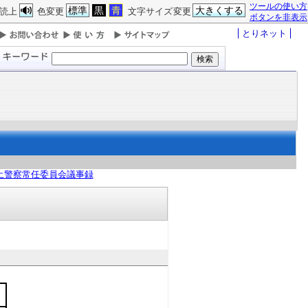
ツールの使い方
標準
黒
青
大きくする
読上
色変更
文字サイズ変更
ボタンを非表示
とりネット
土警察常任委員会議事録