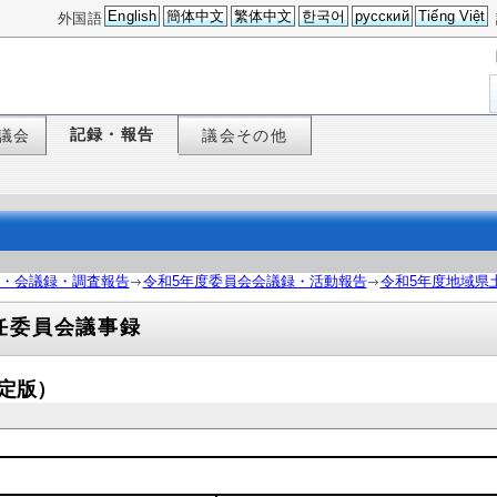
English
簡体中文
繁体中文
한국어
русский
Tiếng Việt
外国語
記録・報告
議会
議会その他
・会議録・調査報告
令和5年度委員会会議録・活動報告
令和5年度地域県
任委員会議事録
確定版）