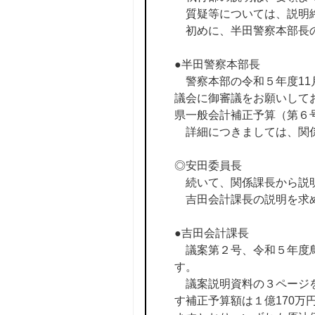
質疑等については、説明終
初めに、半田警察本部長
●半田警察本部長
警察本部の令和５年度11
議会に御審議をお願いして
県一般会計補正予算（第６
詳細につきましては、関係
◎安田委員長
続いて、関係課長から説
吉田会計課長の説明を求
●吉田会計課長
議案第２号、令和５年度鳥
す。
議案説明資料の３ページを
す補正予算額は１億170