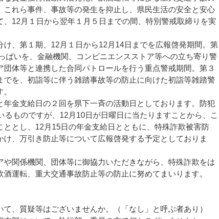
、これら事件、事故等の発生を抑止し、県民生活の安全と安心
て、12月１日から翌年１月５日までの間、特別警戒取締りを実
、第１期、12月１日から12月14日までを広報啓発期間。第
いっぱいを、金融機関、コンビニエンスストア等への立ち寄り警
ア団体等と連携した合同パトロールを行う重点警戒期間。第３
までを、初詣等に伴う雑踏事故等の防止に向けた初詣等雑踏警
す。
年金支給日の２回を県下一斉の活動日としております。防犯
いるものですが、12月10日が日曜日に当たりますことから、こ
ととし、12月15日の年金支給日とともに、特殊詐欺被害防
かけ、万引き防止等について広報啓発する予定としておりま
や関係機関、団体等に御協力いただきながら、特殊詐欺をは
飲酒運転、重大交通事故防止等の防止に努めてまいります。
て、質疑等はございませんか。（「なし」と呼ぶ者あり）