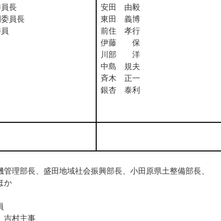
委員長
安田 由毅
副委員長
東田 義博
委員
前住 孝行
伊藤 保
川部 洋
中島 規夫
斉木 正一
銀杏 泰利
理部長、盛田地域社会振興部長、小田原県土整備部長、
ほか
員
吉村主事