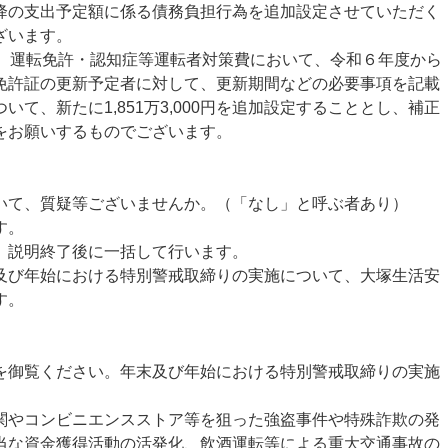
降の支出予定額に係る債務負担行為を追加設定させていただく
ざいます。
、運転免許・認知症等運転者対策費において、令和６年度から
免許証の更新予定者に対して、更新期間などの必要事項を記載
て、新たに1,851万3,000円を追加設定することとし、補正
をお願いするものでございます。
て、質疑等ございませんか。（「なし」と呼ぶ者あり）
す。
説明終了後に一括して行います。
び年始における特別警戒取締りの実施について、大塚生活安
す。
御覧ください。年末及び年始における特別警戒取締りの実施
。
やコンビニエンスストア等を狙った強盗事件や特殊詐欺の発
当な資金獲得活動の活発化、飲酒運転等による重大交通事故の