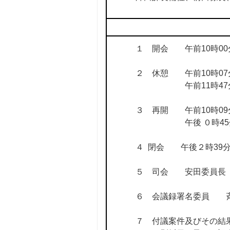
１ 開会 午前10時00
２ 休憩 午前10時07分
午前11時47分 ／ 
３ 再開 午前10時09分
午後 ０時45分 ／ 
４ 閉会 午後２時39
５ 司会 安田委員長
６ 会議録署名委員 
７ 付議案件及びその結