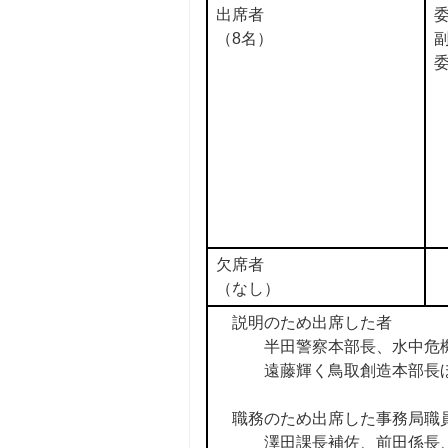
出席者
（8名）
欠席者
（なし）
説明のため出席した者
半田警察本部長、水中危機管
遠藤輝く鳥取創造本部長
職務のため出席した事務局職
澤田課長補佐、前田係長、