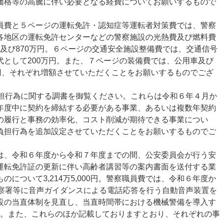
価格等の高騰に伴い必要となる経費についてお願いするもので
費と５ページの運転免許・認知症等運転者対策費では、警察
各地区の運転免許センターなどの警察施設の光熱費及び燃料費
万円及び870万円。６ページの交通安全施設整備費では、交通信号
代として200万円。また、７ページの装備費では、公用車及び
万円、それぞれ増額させていただくことをお願いするものでござ
担行為に関する調書を御覧ください。これらは令和６年４月か
年度中に契約を締結する必要がある事業、あるいは複数年契約
の履行と事務の効率化、コスト削減が期待できる事業につい
負担行為を追加設定させていただくことをお願いするものでご
、令和６年度から令和７年度までの間、公安委員会が行う安
運転免許証の更新に伴い高齢者講習等の案内書面を送付する業
について3,214万5,000円。警察職員費では、令和６年度か
警察署等に音声ガイダンスによる電話応答を行う自動音声装置を
設の当直体制を見直し、当直時間帯における機械警備を導入す
万円。また、これらのほか記載しておりますとおり、それぞれの事