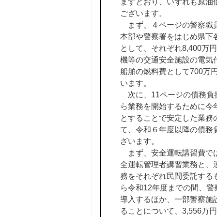
ますとおり、いずれも原油
ございます。
まず、４ページの警察職員
本部や警察署をはじめ県下
として、それぞれ8,400
機等の交通安全施設の電気
船舶の燃料費として700
います。
次に、11ページの債務負
ら業務を開始するために今
とすることで安定した業務
て、令和６年度以降の債務
ざいます。
まず、安全運転講習費では
全運転管理者講習業務と、
務をそれぞれ民間委託するもの
ら令和12年度までの間、
導入するほか、一部警察施
ることについて、3,556