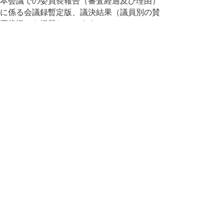
本会議での委員長報告（審査経過及び理由）
に係る会議録暫定版、議決結果（議員別の賛
否状況）を掲載しています。
今定例会の請願・陳情の審議結果
執行部への送付
今定例会では、議長から執行部への請願・陳
情の送付はありません。
▲ページ上部に戻る
と
個人情報保護
|
リンクについて
|
著作権に
り
ついて
|
アクセシビリティ
ネ
このサイトへのご意見・お問い合わせ
ッ
→
鳥取県議会の場所