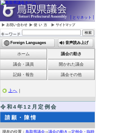
とりネット
Foreign Languages
音声読み上げ
ホーム
議会の動き
議会・議員
開かれた議会
記録・報告
議会その他
上へ
｜
令和4年12月定例会
請願・陳情
現在の位置：
鳥取県議会
議会の動き
定例会・臨時