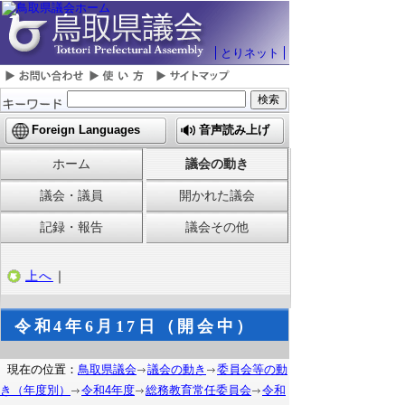
とりネット
Foreign Languages
音声読み上げ
ホーム
議会の動き
議会・議員
開かれた議会
記録・報告
議会その他
上へ
｜
令和4年6月17日（開会中）
現在の位置：
鳥取県議会
議会の動き
委員会等の動
き（年度別）
令和4年度
総務教育常任委員会
令和