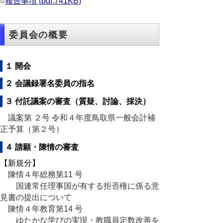
○
報告事項 (pdf:741KB)
委員会の概要
１ 開会
２ 会議録署名委員の指名
３ 付託議案の審査（質疑、討論、採決）
議案第 ２号 令和４年度鳥取県一般会計補
正予算（第２号）
４ 請願・陳情の審査
【新規分】
陳情４年総務第11 号
国連常任理事国が有する拒否権に係る意
見書の提出について
陳情４年教育第14 号
ゆたかな学びの実現・教職員定数改善を