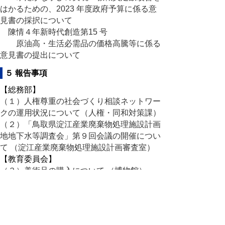
はかるための、2023 年度政府予算に係る意
見書の採択について
陳情４年新時代創造第15 号
原油高・生活必需品の価格高騰等に係る
意見書の提出について
５ 報告事項
【総務部】
（１）人権尊重の社会づくり相談ネットワー
クの運用状況について（人権・同和対策課）
（２）「鳥取県淀江産業廃棄物処理施設計画
地地下水等調査会」第９回会議の開催につい
て （淀江産業廃棄物処理施設計画審査室）
【教育委員会】
（３）美術品の購入について （博物館）
（４）ティラノサウルス展の連動イベント開
催における鳥取市との連携について （博物
館）
６ 閉会中の調査事項