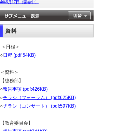
4年6月17日（開会中）
資料
＜日程＞
○
日程 (pdf:54KB)
＜資料＞
【総務部】
○
報告事項 (pdf:426KB)
○
チラシ（フォーラム） (pdf:625KB)
○
チラシ（コンサート） (pdf:597KB)
【教育委員会】