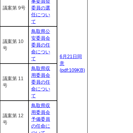
事委員会
議案第 9号
委員の選
任につい
て
鳥取県公
安委員会
議案第 10
委員の任
号
命につい
6月21日同
て
意
鳥取県収
(pdf:109KB)
用委員会
議案第 11
委員の任
号
命につい
て
鳥取県収
用委員会
議案第 12
予備委員
号
の任命に
ついて