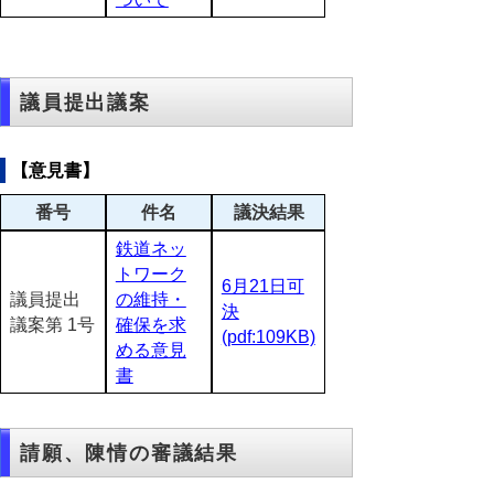
議員提出議案
【意見書】
番号
件名
議決結果
鉄道ネッ
トワーク
6月21日可
議員提出
の維持・
決
議案第 1号
確保を求
(pdf:109KB)
める意見
書
請願、陳情の審議結果