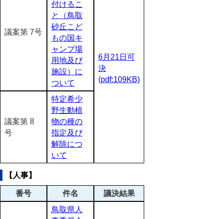
付けるこ
と（鳥取
砂丘こど
議案第 7号
もの国キ
ャンプ場
6月21日可
用地及び
決
施設）に
(pdf:109KB)
ついて
特定希少
野生動植
議案第 8
物の種の
号
指定及び
解除につ
いて
【人事】
番号
件名
議決結果
鳥取県人