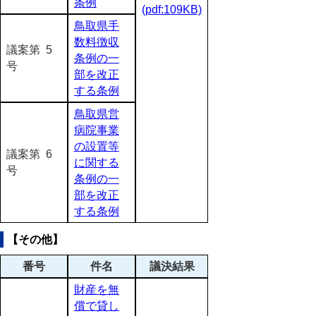
条例
(pdf:109KB)
鳥取県手
数料徴収
議案第 5
条例の一
号
部を改正
する条例
鳥取県営
病院事業
の設置等
議案第 6
に関する
号
条例の一
部を改正
する条例
【その他】
番号
件名
議決結果
財産を無
償で貸し