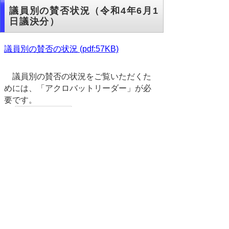
議員別の賛否状況（令和4年6月1
日議決分）
議員別の賛否の状況 (pdf:57KB)
議員別の賛否の状況をご覧いただくた
めには、「アクロバットリーダー」が必
要です。
←こちらをクリック
してインストールしてください。
▲ページ上部に戻る
と
個人情報保護
|
リンクについて
|
著作権に
り
ついて
|
アクセシビリティ
ネ