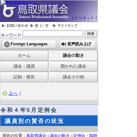
とりネット
Foreign Languages
音声読み上げ
ホーム
議会の動き
議会・議員
開かれた議会
記録・報告
議会その他
上へ
｜
令和４
年5月定例会
議員別の賛否の状況
現在の位置：
鳥取県議会
議会の動き
定例会・臨時