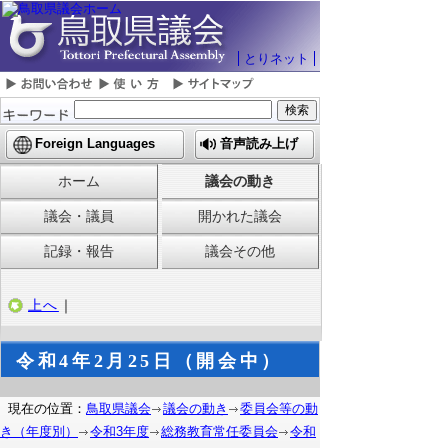
とりネット
Foreign Languages
音声読み上げ
ホーム
議会の動き
議会・議員
開かれた議会
記録・報告
議会その他
上へ
｜
令和4年2月25日（開会中）
現在の位置：
鳥取県議会
議会の動き
委員会等の動
き（年度別）
令和3年度
総務教育常任委員会
令和