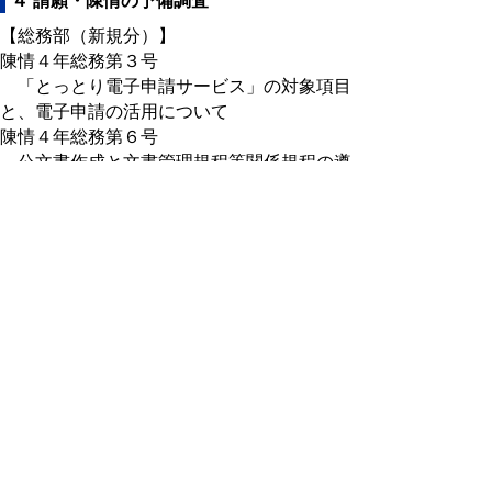
４ 請願・陳情の予備調査
【総務部（新規分）】
陳情４年総務第３号
「とっとり電子申請サービス」の対象項目
と、電子申請の活用について
陳情４年総務第６号
公文書作成と文書管理規程等関係規程の遵
守について
陳情４年総務第８号
鳥取県におけるパートナーシップ制度の制
定について
陳情４年総務第９号
憲法第 24 条第１項の解釈を明確にするた
めの意見書の提出について
５ 報告事項
【総務部】
（１）税外債権管理体制の見直しについて
（税務課）
（２）令和３年度第３回及び第４回県有施