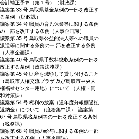
会計補正予算（第１号）（財政課）
議案第 33 号 鳥取県基金条例の一部を改正す
る条例 （財政課）
議案第 34 号 職員の育児休業等に関する条例
の一部を改正する条例（人事企画課）
議案第 35 号 鳥取県公益的法人等への職員の
派遣等に関する条例の一 部を改正する条例
（人事企画課）
議案第 40 号 鳥取県手数料徴収条例の一部を
改正する条例（政策法務課）
議案第 45 号 財産を減額して貸し付けること
（鳥取市人権交流プラザ 及び鳥取市中央人
権福祉センター用地）について （人権・同
和対策課）
議案第 54 号 権利の放棄（過年度分報酬過払
返納金）について （庶務集中課） 議案第
67 号 鳥取県税条例等の一部を改正する条例
（税務課）
議案第 68 号 職員の給与に関する条例の一部
を改正する条例 （人事企画課）