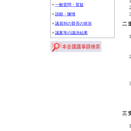
１
一般質問・質疑
２
３
請願・陳情
議員別の賛否の状況
二
議案等の議決結果
１
（
（
２
（
（
（
３
（
（
（
三
１