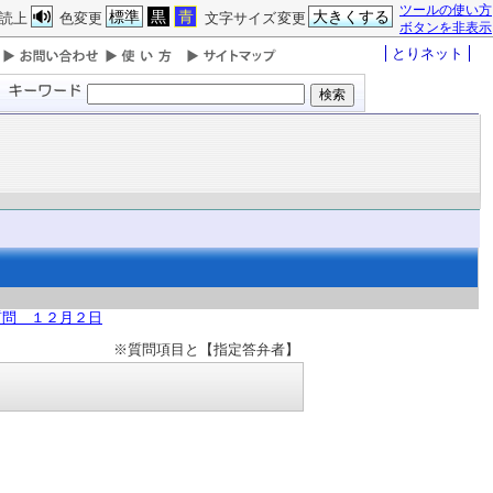
ツールの使い方
標準
黒
青
大きくする
読上
色変更
文字サイズ変更
ボタンを非表示
とりネット
質問 １２月２日
※質問項目と【指定答弁者】