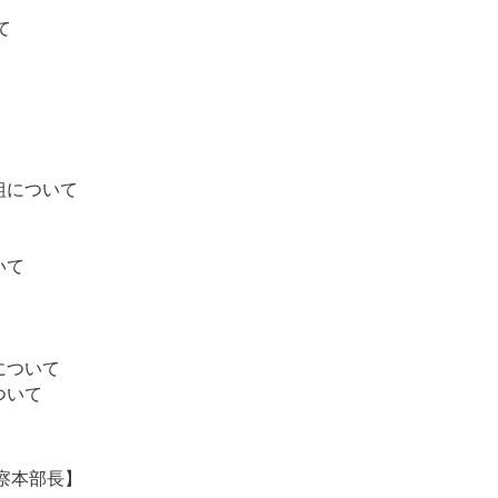
て
組について
いて
について
ついて
察本部長】