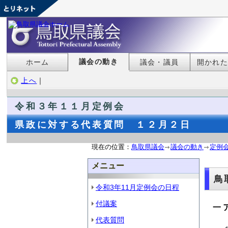
議会の動き
ホーム
議会・議員
開かれ
上へ
｜
令和３年１１月定例会
県政に対する代表質問 １２月２日
現在の位置：
鳥取県議会
議会の動き
定例
メニュー
鳥
令和3年11月定例会の日程
付議案
一
代表質問