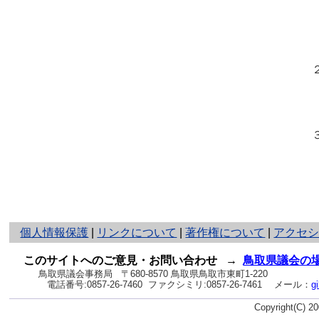
（
（
（
（
２
（
（
（
３
（
（
と
個人情報保護
|
リンクについて
|
著作権について
|
アクセ
り
ネ
このサイトへのご意見・お問い合わせ
→
鳥取県議会の
ッ
鳥取県議会事務局
〒680-8570 鳥取県鳥取市東町1-220
電話番号:
0857-26-7460
ファクシミリ:0857-26-7461
メール：
g
ト
へ
Copyright(C) 
の