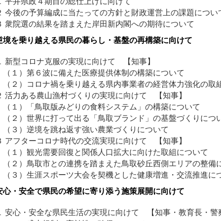
 平井県政４期目の総仕上げに向けて
 今後の予算編成に当たっての方針と財政運営上の課題につい
 衆院選の結果を踏まえた岸田新内閣への期待について
 逆境を乗り越える県民の暮らし・基盤の再構築に向けて
 新型コロナ克服の実現に向けて 【知事】
１）第６波に備えた医療提供体制の構築について
２）コロナ禍を乗り越える県内事業者の経営体力強化の取
 活力ある農山漁村づくりの実現に向けて 【知事】
１）「鳥取版みどりの食料システム」の構築について
２）世界に打って出る「鳥取ブランド」の基盤づくりにつ
３）逆境を跳ね返す強い農業づくりについて
 アフターコロナ時代の交流実現に向けて 【知事】
１）観光需要回復と関係人口拡大に向けた取組について
２）鳥取市との連携を踏まえた鳥取砂丘西側エリアの整備
３）生涯スポーツ大会を契機とした健康増進・交流推進に
 安心・安全で県民の希望に寄り添う施策展開に向けて
 安心・安全な県民生活の実現に向けて 【知事・教育長・警