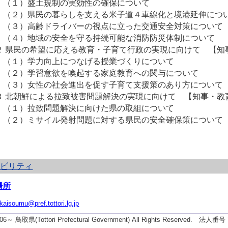
１）盛土規制の実効性の確保について
２）県民の暮らしを支える米子道４車線化と境港延伸につ
３）高齢ドライバーの視点に立った交通安全対策について
４）地域の安全を守る持続可能な消防防災体制について
 県民の希望に応える教育・子育て行政の実現に向けて 【知
１）学力向上につなげる授業づくりについて
２）学習意欲を喚起する家庭教育への関与について
３）女性の社会進出を促す子育て支援策のあり方について
 北朝鮮による拉致被害問題解決の実現に向けて 【知事・教
１）拉致問題解決に向けた県の取組について
２）ミサイル発射問題に対する県民の安全確保策について
シビリティ
場所
ikaisoumu@pref.tottori.lg.jp
2006～ 鳥取県(Tottori Prefectural Government) All Rights Reserved. 法人番号