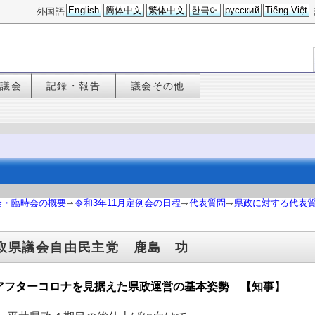
English
簡体中文
繁体中文
한국어
русский
Tiếng Việt
外国語
た議会
記録・報告
議会その他
会・臨時会の概要
令和3年11月定例会の日程
代表質問
県政に対する代表
取県議会自由民主党 鹿島 功
 アフターコロナを見据えた県政運営の基本姿勢 【知事】