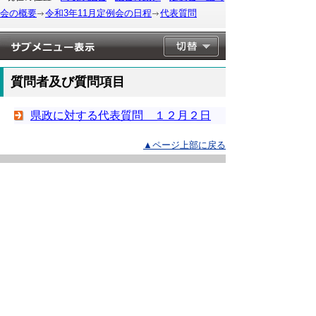
会の概要
令和3年11月定例会の日程
代表質問
質問者及び質問項目
県政に対する代表質問 １２月２日
▲ページ上部に戻る
と
個人情報保護
|
リンクについて
|
著作権に
り
ついて
|
アクセシビリティ
ネ
このサイトへのご意見・お問い合わせ
ッ
→
鳥取県議会の場所
ト
鳥取県議会事務局
〒680-8570 鳥取県鳥取市東町1-220
へ
電話番号:
0857-26-7460
ファクシミリ:0857-26-7461
の
メール：
gikaisoumu@pref.tottori.lg.jp