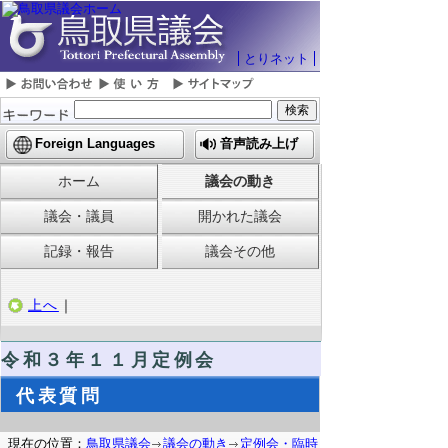
とりネット
Foreign Languages
音声読み上げ
ホーム
議会の動き
議会・議員
開かれた議会
記録・報告
議会その他
上へ
｜
令和３年１１月定例会
代表質問
現在の位置：
鳥取県議会
議会の動き
定例会・臨時