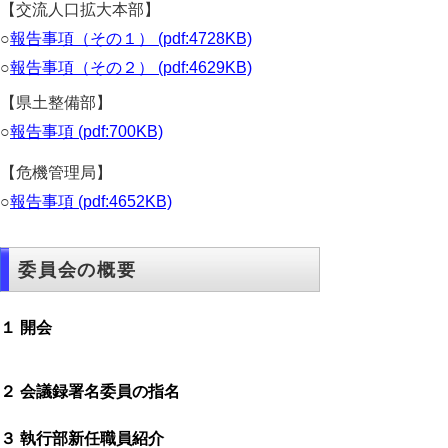
【交流人口拡大本部】
○
報告事項（その１） (pdf:4728KB)
○
報告事項（その２） (pdf:4629KB)
【県土整備部】
○
報告事項 (pdf:700KB)
【危機管理局】
○
報告事項 (pdf:4652KB)
委員会の概要
１ 開会
２ 会議録署名委員の指名
３ 執行部新任職員紹介