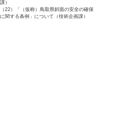
課）
（22）「（仮称）鳥取県斜面の安全の確保
に関する条例」について（技術企画課）
（23）「高速道路のミッシングリンクを解
消し日本の再生を実現する10 県知事会議」
の要望について （道路企画課）
（24）７月７日からの大雨を踏まえた砂防
堰堤の緊急点検について（治山砂防課）
（25）一定額以上の工事又は製造の請負契
約の報告について（道路建設課ほか）
【危機管理局】
（26）令和３年度「鳥取県防災力強化推進
期間」に実施する行事等について（危機管理
政策課）
（27）７月７日からの大雨等による被害状
況等について（危機対策・情報課）
（28）「島根原子力発電所に係る鳥取県民
の安全確保等に関する協定」の改定申入れに
ついて （原子力安全対策課）
（29）島根原子力発電所を対象とした「緊