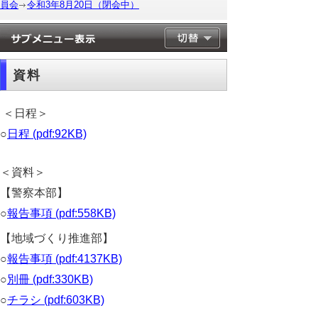
員会
令和3年8月20日（閉会中）
資料
＜日程＞
○
日程 (pdf:92KB)
＜資料＞
【警察本部】
○
報告事項 (pdf:558KB)
【地域づくり推進部】
○
報告事項 (pdf:4137KB)
○
別冊 (pdf:330KB)
○
チラシ (pdf:603KB)