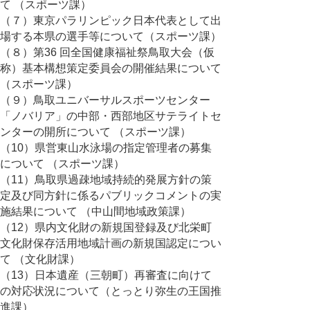
て （スポーツ課）
（７）東京パラリンピック日本代表として出
場する本県の選手等について（スポーツ課）
（８）第36 回全国健康福祉祭鳥取大会（仮
称）基本構想策定委員会の開催結果について
（スポーツ課）
（９）鳥取ユニバーサルスポーツセンター
「ノバリア」の中部・西部地区サテライトセ
ンターの開所について （スポーツ課）
（10）県営東山水泳場の指定管理者の募集
について （スポーツ課）
（11）鳥取県過疎地域持続的発展方針の策
定及び同方針に係るパブリックコメントの実
施結果について （中山間地域政策課）
（12）県内文化財の新規国登録及び北栄町
文化財保存活用地域計画の新規国認定につい
て （文化財課）
（13）日本遺産（三朝町）再審査に向けて
の対応状況について（とっとり弥生の王国推
進課）