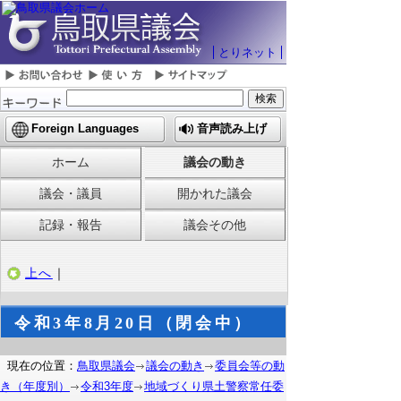
とりネット
Foreign Languages
音声読み上げ
ホーム
議会の動き
議会・議員
開かれた議会
記録・報告
議会その他
上へ
｜
令和3年8月20日（閉会中）
現在の位置：
鳥取県議会
議会の動き
委員会等の動
き（年度別）
令和3年度
地域づくり県土警察常任委