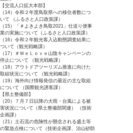
【交流人口拡大本部】
（14）令和２年度鳥取県への移住者数につ
いて （ふるさと人口政策課）
（15）「＃よきよき鳥取2021」仕送り便事
業の実施について（ふるさと人口政策課）
（16）令和２年観光客入込動態調査結果に
ついて（観光戦略課）
（17）＃ＷｅＬｏｖｅ山陰キャンペーンの
停止について （観光戦略課）
（18）アウトドアツーリズム推進に向けた
取組状況について （観光戦略課）
（19）海外向け情報発信の最近の主な取組
について （国際観光誘客課）
【県土整備部】
（20）７月７日以降の大雨・台風による被
害状況について（県土整備部関連） （技術
企画課）
（21）土石流の危険性が懸念される盛土等
の緊急点検について（技術企画課、治山砂防