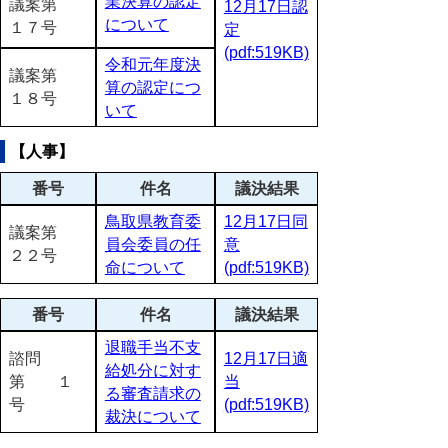
業決算の認定
議案第
12月17日認
について
１７号
定
(pdf:519KB)
令和元年度決
議案第
算の認定につ
１８号
いて
【人事】
番号
件名
議決結果
鳥取県教育委
12月17日同
議案第
員会委員の任
意
２２号
命について
(pdf:519KB)
番号
件名
議決結果
退職手当不支
諮問
12月17日適
給処分に対す
第 １
当
る審査請求の
号
(pdf:519KB)
裁決について