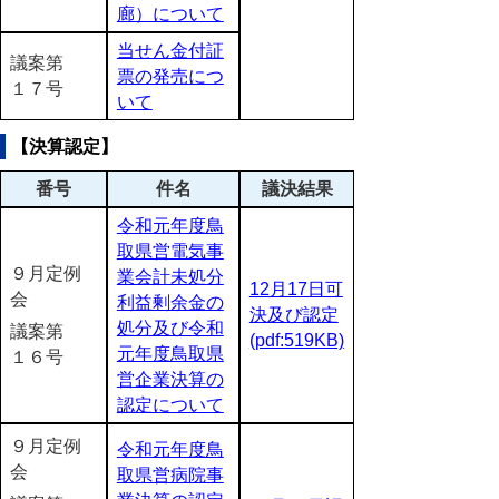
廊）について
当せん金付証
議案第
票の発売につ
１７号
いて
【決算認定】
番号
件名
議決結果
令和元年度鳥
取県営電気事
９月定例
業会計未処分
12月17日可
会
利益剰余金の
決及び認定
処分及び令和
議案第
(pdf:519KB)
元年度鳥取県
１６号
営企業決算の
認定について
９月定例
令和元年度鳥
会
取県営病院事