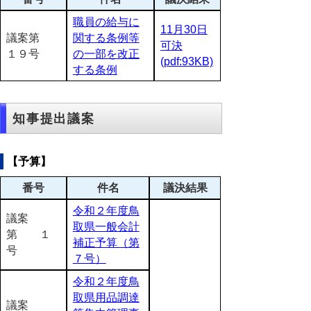
職員の給与に
11月30日
議案第
関する条例等
可決
１９号
の一部を改正
(pdf:93KB)
する条例
知事提出議案
【予算】
番号
件名
議決結果
令和２年度鳥
議案
取県一般会計
第 １
補正予算（第
号
７号）
令和２年度鳥
取県用品調達
議案