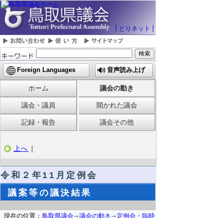
とりネット
Foreign Languages
音声読み上げ
ホーム
議会の動き
議会・議員
開かれた議会
記録・報告
議会その他
上へ
｜
令和２年11月定例会
議案等の議決結果
現在の位置：
鳥取県議会
議会の動き
定例会・臨時