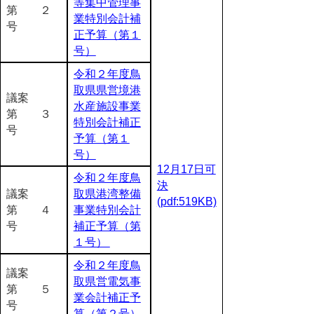
等集中管理事
第 ２
業特別会計補
号
正予算（第１
号）
令和２年度鳥
取県県営境港
議案
水産施設事業
第 ３
特別会計補正
号
予算（第１
号）
12月17日可
令和２年度鳥
決
議案
取県港湾整備
(pdf:519KB)
第 ４
事業特別会計
号
補正予算（第
１号）
令和２年度鳥
議案
取県営電気事
第 ５
業会計補正予
号
算（第２号）