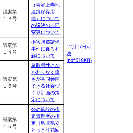
（青谷上寺地
議案第
遺跡保存用
１３号
地）について
の議決の一部
変更について
損害賠償請求
議案第
12月17日可
事件に係る和
１４号
決
解について
(pdf:519KB)
鳥取県性にか
かわりなく誰
議案第
もが共同参画
１５号
できる社会づ
くり計画の策
定について
公の施設の指
定管理者の指
議案第
定（鳥取県立
１６号
とっとり花回