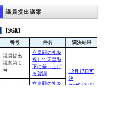
議員提出議案
【決議】
番号
件名
議決結果
立皇嗣の礼を
議員提出
祝して天皇陛
議案第１
下に差し上げ
号
12月17日可
る賀詞
決
立皇嗣の礼を
(pdf:519KB)
議員提出
祝して皇嗣殿
議案第２
下に差し上げ
号
る賀詞
【意見書】
番号
件名
議決結果