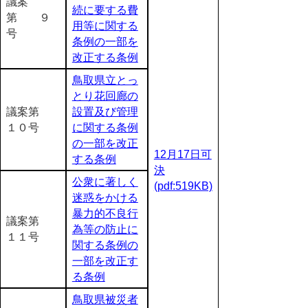
議案
続に要する費
第 ９
用等に関する
号
条例の一部を
改正する条例
鳥取県立とっ
とり花回廊の
議案第
設置及び管理
１０号
に関する条例
の一部を改正
12月17日可
する条例
決
公衆に著しく
(pdf:519KB)
迷惑をかける
暴力的不良行
議案第
為等の防止に
１１号
関する条例の
一部を改正す
る条例
鳥取県被災者