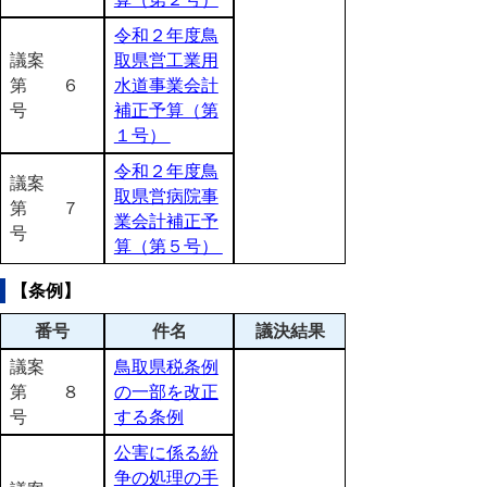
令和２年度鳥
議案
取県営工業用
第 ６
水道事業会計
号
補正予算（第
１号）
令和２年度鳥
議案
取県営病院事
第 ７
業会計補正予
号
算（第５号）
【条例】
番号
件名
議決結果
議案
鳥取県税条例
第 ８
の一部を改正
号
する条例
公害に係る紛
争の処理の手