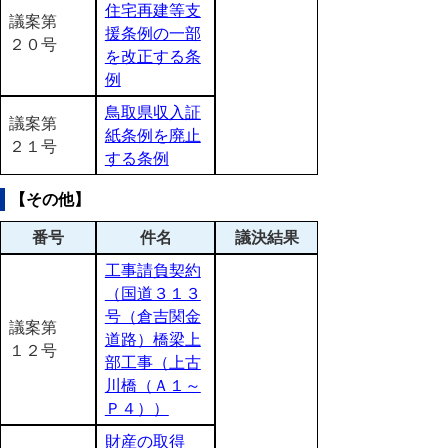
住宅再建等支
議案第
援条例の一部
２０号
を改正する条
例
鳥取県収入証
議案第
紙条例を廃止
２１号
する条例
【その他】
番号
件名
議決結果
工事請負契約
（国道３１３
号（倉吉関金
議案第
道路）橋梁上
１２号
部工事（上古
川橋（Ａ１～
Ｐ４））
財産の取得