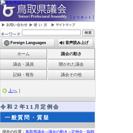
とりネット
Foreign Languages
音声読み上げ
ホーム
議会の動き
議会・議員
開かれた議会
記録・報告
議会その他
上へ
｜
令和２年11月定例会
一般質問・質疑
現在の位置：
鳥取県議会
議会の動き
定例会・臨時