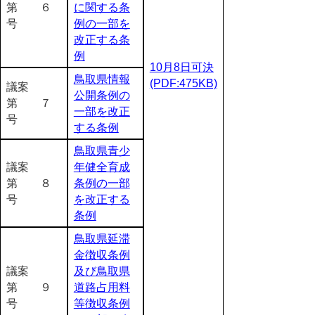
第 ６
に関する条
号
例の一部を
改正する条
例
10月8日可決
鳥取県情報
(PDF:475KB)
議案
公開条例の
第 ７
一部を改正
号
する条例
鳥取県青少
議案
年健全育成
第 ８
条例の一部
号
を改正する
条例
鳥取県延滞
金徴収条例
議案
及び鳥取県
第 ９
道路占用料
号
等徴収条例