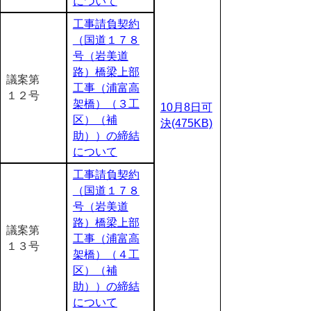
について
工事請負契約
（国道１７８
号（岩美道
路）橋梁上部
議案第
工事（浦富高
１２号
架橋）（３工
10月8日可
区）（補
決(475KB)
助））の締結
について
工事請負契約
（国道１７８
号（岩美道
路）橋梁上部
議案第
工事（浦富高
１３号
架橋）（４工
区）（補
助））の締結
について