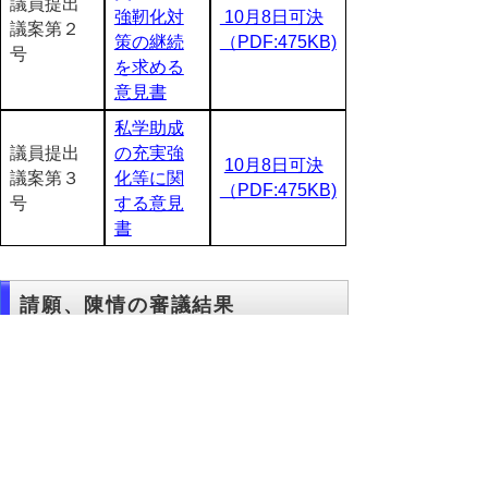
議員提出
強靭化対
10月8日可決
議案第２
策の継続
（PDF:475KB)
号
を求める
意見書
私学助成
議員提出
の充実強
10月8日可決
議案第３
化等に関
（PDF:475KB)
号
する意見
書
請願、陳情の審議結果
【陳情】
委員長報告に
件名
委員長報告