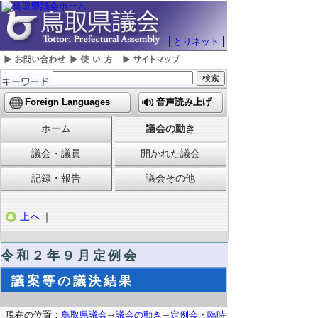
とりネット
Foreign Languages
音声読み上げ
ホーム
議会の動き
議会・議員
開かれた議会
記録・報告
議会その他
上へ
｜
令和２年９月定例会
議案等の議決結果
現在の位置：
鳥取県議会
議会の動き
定例会・臨時