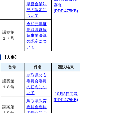
県営企業決
審査
算の認定に
(PDF:475KB)
ついて
令和元年度
鳥取県営病
議案第
院事業決算
１７号
の認定につ
いて
【人事】
番号
件名
議決結果
鳥取県公安
議案第
委員会委員
１８号
の任命につ
いて
10月8日同意
(PDF:475KB)
鳥取県教育
議案第
委員会委員
１９号
の任命につ