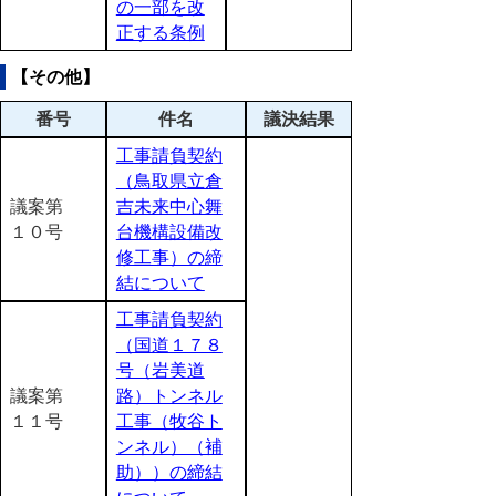
の一部を改
正する条例
【その他】
番号
件名
議決結果
工事請負契約
（鳥取県立倉
議案第
吉未来中心舞
１０号
台機構設備改
修工事）の締
結について
工事請負契約
（国道１７８
号（岩美道
議案第
路）トンネル
１１号
工事（牧谷ト
ンネル）（補
助））の締結