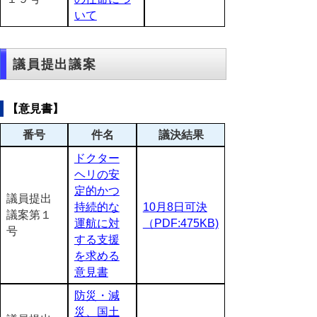
いて
議員提出議案
【意見書】
番号
件名
議決結果
ドクター
ヘリの安
定的かつ
議員提出
持続的な
10月8日可決
議案第１
運航に対
（PDF:475KB)
号
する支援
を求める
意見書
防災・減
災、国土