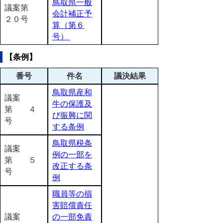
鳥取県一般
議案第
会計補正予
２０号
算（第６
号）
【条例】
番号
件名
議決結果
鳥取県産和
議案
牛の保護及
第 ４
び振興に関
号
する条例
鳥取県税条
議案
例の一部を
第 ５
改正する条
号
例
職員等の損
害賠償責任
議案
の一部免責