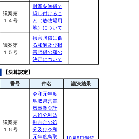
財産を無償で
議案第
貸し付けるこ
１４号
と（放牧場用
地）について
損害賠償に係
議案第
る和解及び損
１５号
害賠償の額の
決定について
【決算認定】
番号
件名
議決結果
令和元年度
鳥取県営電
気事業会計
未処分利益
議案第
剰余金の処
１６号
分及び令和
元年度鳥取
10月8日継続