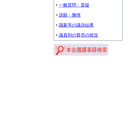
一般質問・質疑
請願・陳情
議案等の議決結果
議員別の賛否の状況