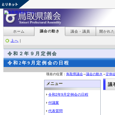
議会の動き
ホーム
議会・議員
開かれ
上へ
｜
令和２年９月定例会
令和2年9月定例会の日程
現在の位置：
鳥取県議会
議会の動き
定例
メニュー
議
令和2年9月定例会の日程
付議案
代表質問