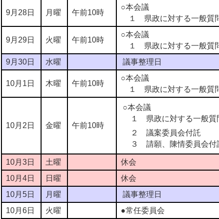
○本会議
9月28日
月曜
午前10時
１ 県政に対する一般質
○本会議
9月29日
火曜
午前10時
１ 県政に対する一般
9月30日
水曜
議事整理日
○本会議
10月1日
木曜
午前10時
１ 県政に対する一般質
○本会議
１ 県政に対する一般質
10月2日
金曜
午前10時
２ 議案委員会付託
３ 請願、陳情委員会
10月3日
土曜
休会
10月4日
日曜
休会
10月5日
月曜
議事整理日
10月6日
火曜
●常任委員会