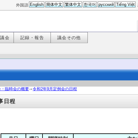
English
簡体中文
繁体中文
한국어
русский
Tiếng Việt
外国語
た議会
記録・報告
議会その他
会・臨時会の概要
令和2年9月定例会の日程
事日程
会期２８