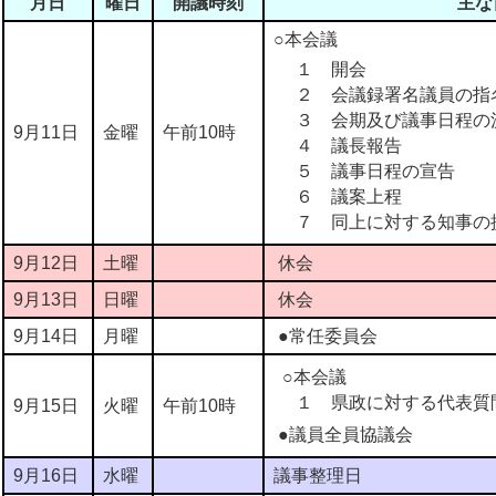
月日
曜日
開議時刻
主な
○本会議
１ 開会
２ 会議録署名議員の指
３ 会期及び議事日程の
9月11日
金曜
午前10時
４ 議長報告
５ 議事日程の宣告
６ 議案上程
７ 同上に対する知事の
9月12日
土曜
休会
9月13日
日曜
休会
9月14日
月曜
●常任委員会
○本会議
１ 県政に対する代表質
9月15日
火曜
午前10時
●議員全員協議会
9月16日
水曜
議事整理日