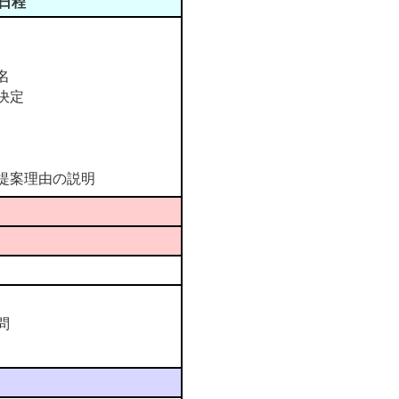
日程
名
決定
提案理由の説明
問