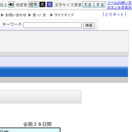
ツールの使い方
標準
黒
青
大きくする
読上
色変更
文字サイズ変更
ボタンを非表示
とりネット
日間