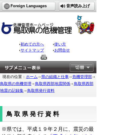
Foreign Languages
音声読み上げ
初めての方へ
使い方
サイトマップ
お問合せ
現在の位置：
ホーム
県の組織と仕事
危機管理部
鳥取県の危機管理
鳥取県西部地震関係
鳥取県西部
地震の記録集
鳥取県発行資料
鳥取県発行資料
※県では、平成１９年２月に、震災の最