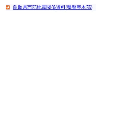
鳥取県西部地震関係資料(県警察本部)
２０００年鳥取県西部地震～保健相談
活動とメンタルヘルス～
被災者生活再建支援についてのご案内
応急危険度判定時の写真
本ホームページの一部あるいは全部につ
いて、無断で複写、複製することを禁じ
ます。
ALL RIGHT RESERVED (C) 鳥取県防災
危機管理課 鳥取大学工学部土木工学科
地圏環境工学研究室
▲ページ上部に戻る