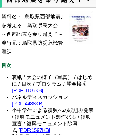
資料名：｢鳥取県西部地震｣
を考える 鳥取県民大会
～西部地震を乗り越えて～
発行元：鳥取県防災危機管
理課
目次
表紙 / 大会の様子（写真） / はじめ
に / 目次 / プログラム / 開会挨拶
[PDF:1105KB]
パネルディスカッション
[PDF:4488KB]
小中学生による復興への取組み発表
/ 復興モニュメント製作発表 / 復興
宣言 / 復興モニュメント除幕
式
[PDF:1597KB]