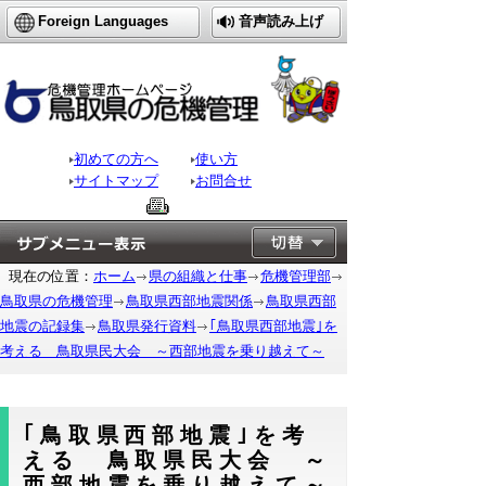
Foreign Languages
音声読み上げ
初めての方へ
使い方
サイトマップ
お問合せ
現在の位置：
ホーム
県の組織と仕事
危機管理部
鳥取県の危機管理
鳥取県西部地震関係
鳥取県西部
地震の記録集
鳥取県発行資料
｢鳥取県西部地震｣を
考える 鳥取県民大会 ～西部地震を乗り越えて～
｢鳥取県西部地震｣を考
える 鳥取県民大会 ～
西部地震を乗り越えて～